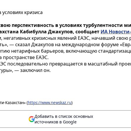
в условиях кризиса
вою перспективность в условиях турбулентности м
ахстана Кабибулла Джакупов, сообщает
ИА Новости
, негативных кризисных явлений ЕАЭС, начавший свою р
ть», — сказал Джакупов на международном форуме «Евр
нятию нетарифных барьеров, включающую стандартизац
а пространстве ЕАЭС.
 ЕАЭС последовательно превращается в масштабный про
уры», — заключил он.
и-Казахстан» (
https://www.newskaz.ru
)
Добавить в список основных
источников в Google