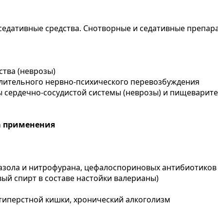
седативные средства. Снотворные и седативные препара
ства (неврозы)
 длительного нервно-психического перевозбуждения
ы сердечно-сосудистой системы (неврозы) и пищевари
а применения
зола и нитрофурана, цефалоспориновых антибиотиков II
вый спирт в составе настойки валерианы)
цатиперстной кишки, хронический алкоголизм