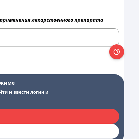
а применения лекарственного препарата
ежиме
йти и ввести логин и