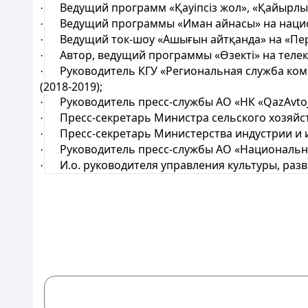
Ведущий программ «Қауіпсіз жол», «Қайырлы та
·
Ведущий программы «Иман айнасы» на национ
·
Ведущий ток-шоу «Ашығын айтқанда» на «Перв
·
Автор, ведущий программы «Өзекті» на телекан
·
Руководитель КГУ «Региональная служба комм
·
(2018-2019);
Руководитель пресс-службы АО «НК «QazAvtoJol
·
Пресс-секретарь Министра сельского хозяйства
·
Пресс-секретарь Министерства индустрии и и
·
Руководитель пресс-службы АО «Национальный 
·
И.о. руководителя управления культуры, развит
·