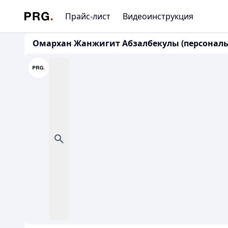
Прайс-лист
Видеоинструкция
Омархан Жанжигит Абзалбекулы (персональ