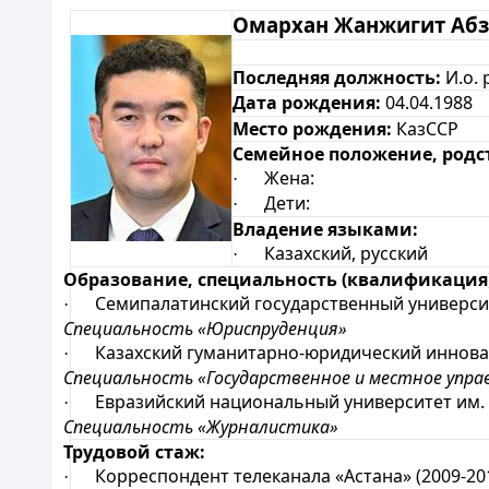
Омархан Жанжигит Аб
Последняя должность:
И.о. 
Дата рождения:
04.04.1988
Место рождения:
КазССР
Семейное положение, родс
Жена:
·
Дети:
·
Владение языками:
Казахский, русский
·
Образование, специальность (квалификация)
Семипалатинский государственный универси
·
Специальность «Юриспруденция»
Казахский гуманитарно-юридический инновац
·
Специальность «Государственное и местное упра
Евразийский национальный университет им. Л
·
Специальность «Журналистика»
Трудовой стаж:
Корреспондент телеканала «Астана» (2009-201
·