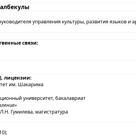
залбекулы
руководителя управления культуры, развития языков и 
твенные связи:
, лицензии:
тет им. Шакарима
ионный университет, бакалавриат
вление»
.Н. Гумилева, магистратура
0);