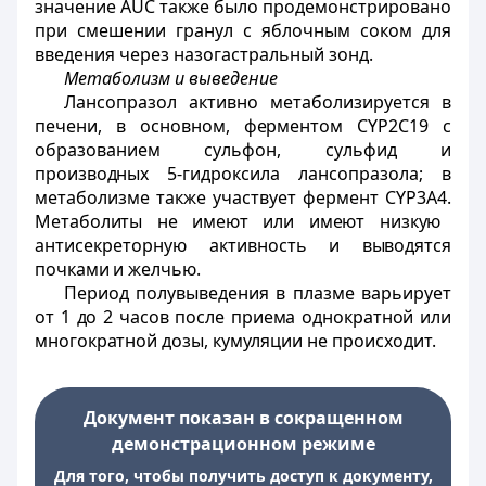
значение AUC также было продемонстрировано
при смешении гранул с яблочным соком для
введения через назогастральный зонд.
Метаболизм и выведение
Лансопразол активно метаболизируется в
печени,
в основном,
ферментом
CYP2C19 с
образованием сульфон, сульфид
и
производных 5-гидроксила
лансопразола; в
метаболизме также участвует фермент CYP3A4.
Метаболиты не имеют или имеют низкую
антисекреторную активность
и выводятся
почками и желчью.
Период полувыведения в плазме варьирует
от
1 до 2 часов после приема однократной или
многократной дозы, кумуляции
не происходит.
Документ показан в сокращенном
демонстрационном режиме
Для того, чтобы получить доступ к документу,