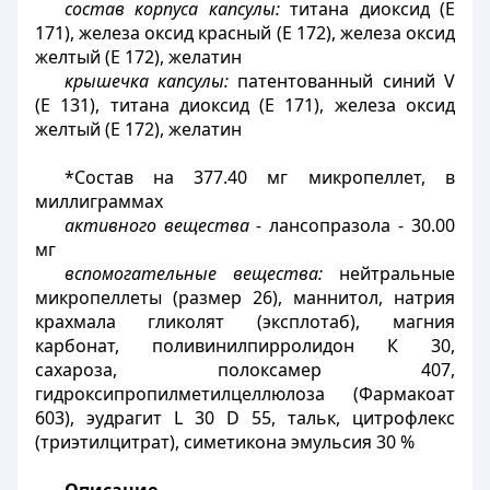
состав корпуса капсулы:
титана диоксид (Е
171), железа оксид красный (Е 172), железа оксид
желтый (Е 172), желатин
крышечка капсулы:
патентованный синий V
(Е 131), титана диоксид (Е 171), железа оксид
желтый (Е 172), желатин
*Состав на 377.40 мг микропеллет, в
миллиграммах
активного вещества -
лансопразола - 30.00
мг
вспомогательные вещества:
нейтральные
микропеллеты (размер 26), маннитол
, натрия
крахмала гликолят
(эксплотаб), магния
карбонат, поливинилпирролидон К 30,
сахароза, полоксамер 407,
гидроксипропилметилцеллюлоза (Фармакоат
603), эудрагит L 30 D 55, тальк, цитрофлекс
(триэтилцитрат), симетикона эмульсия 30 %