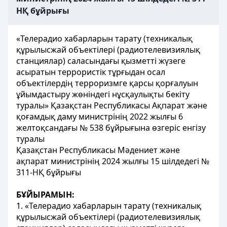
НҚ бұйрығы
«Телерадио хабарларын тарату (техникалық
құрылысжай объектілері (радиотелевизиялық
станциялар) саласындағы қызметті жүзеге
асыратын террористік тұрғыдан осал
объектілердің терроризмге қарсы қорғалуын
ұйымдастыру жөніндегі нұсқаулықты бекіту
туралы» Қазақстан Республикасы Ақпарат және
қоғамдық даму министрінің 2022 жылғы 6
желтоқсандағы № 538 бұйрығына өзгеріс енгізу
туралы
Қазақстан Республикасы Мәдениет және
ақпарат министрінің 2024 жылғы 15 шілдедегі №
311-НҚ бұйрығы
БҰЙЫРАМЫН:
1. «Телерадио хабарларын тарату (техникалық
құрылысжай объектілері (радиотелевизиялық