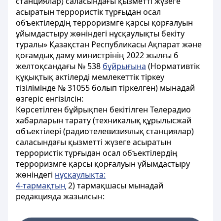
станциялар) саласындағы қызметті жүзеге
асыратын террористік тұрғыдан осал
объектілердің терроризмге қарсы қорғалуын
ұйымдастыру жөніндегі нұсқаулықты бекіту
туралы» Қазақстан Республикасы Ақпарат және
қоғамдық даму министрінің 2022 жылғы 6
желтоқсандағы № 538
бұйрығына
(Нормативтiк
құқықтық актiлерді мемлекеттiк тіркеу
тiзiлiмiнде № 31055 болып тіркелген) мынадай
өзгеріс енгізілсін:
Көрсетілген бұйрықпен бекітілген Телерадио
хабарларын тарату (техникалық құрылысжай
объектілері (радиотелевизиялық станциялар)
саласындағы қызметті жүзеге асыратын
террористік тұрғыдан осал объектілердің
терроризмге қарсы қорғалуын ұйымдастыру
жөніндегі
нұсқаулықта:
4-тармақтың
2) тармақшасы мынадай
редакцияда жазылсын: