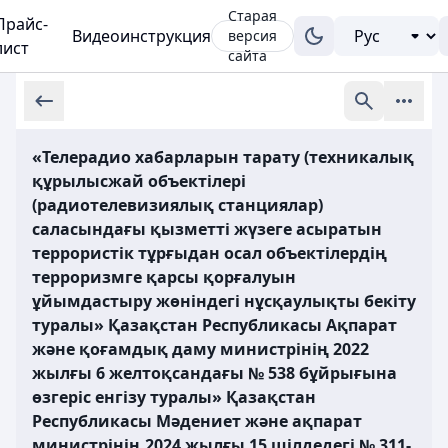
Старая
Прайс-
Видеоинструкция
версия
лист
сайта
«Телерадио хабарларын тарату (техникалық
құрылысжай объектілері
(радиотелевизиялық станциялар)
саласындағы қызметті жүзеге асыратын
террористік тұрғыдан осал объектілердің
терроризмге қарсы қорғалуын
ұйымдастыру жөніндегі нұсқаулықты бекіту
туралы» Қазақстан Республикасы Ақпарат
және қоғамдық даму министрінің 2022
жылғы 6 желтоқсандағы № 538 бұйрығына
өзгеріс енгізу туралы» Қазақстан
Республикасы Мәдениет және ақпарат
министрінің 2024 жылғы 15 шілдедегі № 311-