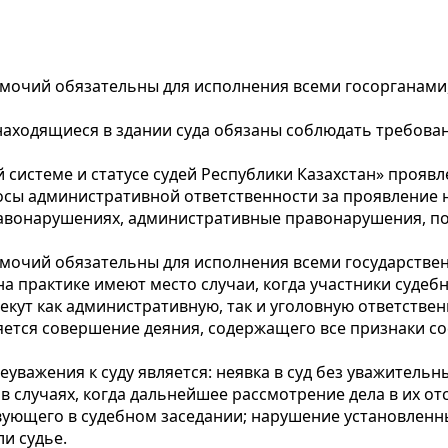
омочий обязательны для исполнения всеми госорганам
находящиеся в здании суда обязаны соблюдать требова
системе и статусе судей Республики Казахстан» проявле
сы административной ответственности за проявление не
авонарушениях, административные правонарушения, пос
омочий обязательны для исполнения всеми государств
 практике имеют место случаи, когда участники судебн
лекут как административную, так и уголовную ответств
ляется совершение деяния, содержащего все признаки 
неуважения к суду является: неявка в суд без уважитель
 случаях, когда дальнейшее рассмотрение дела в их от
щего в судебном заседании; нарушение установленных 
и судье.