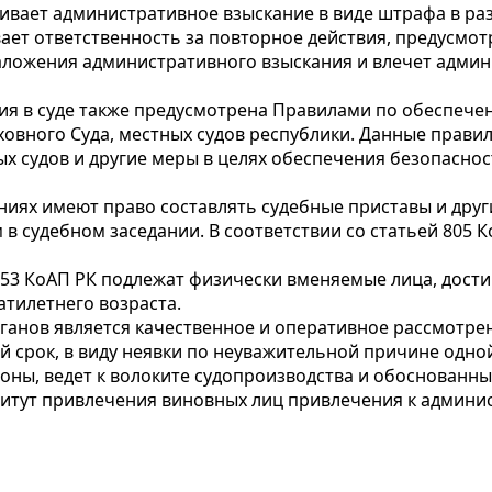
ривает административное взыскание в виде штрафа в р
ивает ответственность за повторное действия, предусм
аложения административного взыскания и влечет адми
ия в суде также предусмотрена Правилами по обеспеч
рховного Суда, местных судов республики. Данные прави
х судов и другие меры в целях обеспечения безопаснос
ях имеют право составлять судебные приставы и друг
в судебном заседании. В соответствии со статьей 805
653 КоАП РК подлежат физически вменяемые лица, дост
тилетнего возраста.
ганов является качественное и оперативное рассмотрен
 срок, в виду неявки по неуважительной причине одной
оны, ведет к волоките судопроизводства и обоснованны
титут привлечения виновных лиц привлечения к админи