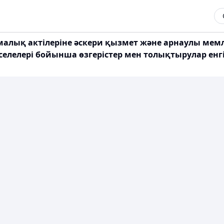
алық актілеріне әскери қызмет және арнаулы мемл
елелері бойынша өзгерістер мен толықтырулар енг