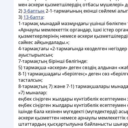
мен әскери қызметшілердің отбасы мүшелері» 
2)
3-баптың
2-1-тармағының екінші сөйлемі алып
3)
13-бапта
:
1-тармақ мынадай мазмұндағы үшінші бөлікпен
«Арнаулы мемлекеттік органдар, ішкі істер орг
қызметкерлерінің немесе әскери қызметшілерд
сәйкес айқындалады.»;
4-тармақтағы «2-тармағында көзделген негіздер
ауыстырылсын;
7-тармақтың бірінші бөлігінде:
5) тармақша «әскери» деген сөздің алдынан «ж
8-1) тармақшадағы «берілген;» деген сөз «бер
тасталсын;
8-тармақтың 7) және 7-1) тармақшалары мынад
«7) мыналар:
еңбек сiңiрген жылдары күнтiзбелік есептеумен
еңбек сіңірген жылдары күнтізбелік есептеумен
ішінде бала кезінен мүгедекті (мүгедектерді) 
әскери қызметтен немесе арнаулы мемлекеттік
штаттардың қысқартылуына байланысты шығар