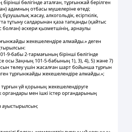
ірінші бөлігінде аталған, тұрғынжай берілген
ған) адамның отбасы мүшелеріне өтеді;
 бұзушылық жасау, алкогольдік, есірткілік,
тта тұтыну салдарынан қаза тапқанды (қайтыс
с болған) әскери қызметшінің, арнаулы
ұрғынжайды жекешелендіре алмайды.» деген
қтырылсын:
101-9-бабы 2-тармағының бірінші бөлігінде
осы Заңның 101-5-бабының 1), 3), 4), 5) және 7)
ысын төлеу үшін жасалған шарт бойынша тұрғын
ілген тұрғынжайды жекешелендіре алмайды.»;
ің тұрғын үй қорының жекешелендіруге
к органдары мен ішкі істер органдарының
н ауыстырылсын;