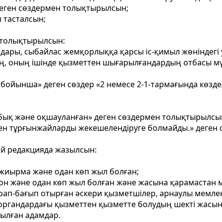
деген сөздермен толықтырылсын;
 тасталсын;
 толықтырылсын:
андары, сыбайлас жемқорлыққа қарсы іс-қимыл жөніндегі 
ің, оның ішінде қызметтен шығарылғандардың отбасы м
 бойынша» деген сөздер «2 немесе 2-1-тармағында көзд
абық және оқшауланған» деген сөздермен толықтырылсы
ілген тұрғынжайларды жекешелендіруге болмайды.» деге
ай редакцияда жазылсын:
 жиырма және одан көп жыл болған;
 он және одан көп жыл болған және жасына қарамастан 
асырап-бағып отырған әскери қызметшілер, арнаулы мемле
 органдардағы қызметтен қызметте болудың шекті жасы
ылған адамдар.