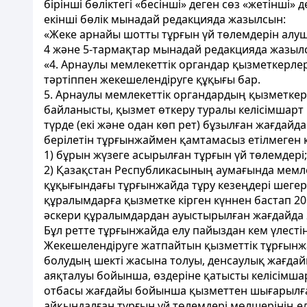
бірінші бөліктегі «бесінші» деген сөз «жетінші»
екінші бөлік мынадай редакцияда жазылсын:
«Жеке арнайы шотты тұрғын үй төлемдерін алуш
4 және 5-тармақтар мынадай редакцияда жазыл
«4. Арнаулы мемлекеттік органдар қызметкерлер
тәртіппен жекешелендіруге құқығы бар.
5. Арнаулы мемлекеттік органдардың қызметке
байланысты, қызмет өткеру туралы келісімшарт 
түрде (екі және одан көп рет) бұзылған жағда
берілетін тұрғынжаймен қамтамасыз етілмеген к
1) бұрын жүзеге асырылған тұрғын үй төлемдері;
2) Қазақстан Республикасының аумағында мемле
құқығындағы тұрғынжайда тұру кезеңдері шегері
құралымдарға қызметке кірген күннен бастап 201
әскери құралымдардан ауыстырылған жағдайда 2
Бұл ретте тұрғынжайда елу пайыздан кем үлесті
Жекешелендіруге жатпайтын қызметтік тұрғынжа
болудың шекті жасына толуы, денсаулық жағда
аяқталуы бойынша, өздеріне қатысты келісімшарт
отбасы жағдайы бойынша қызметтен шығарылған 
айқындалған тұрғын үй төлемдері мөлшерінің е