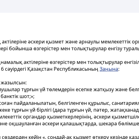
актілеріне әскери қызмет және арнаулы мемлекеттік ор
ері бойынша өзгерістер мен толықтырулар енгізу турал
амалық актілеріне өзгерістер мен толықтырулар енгізіл
16 сәуiрдегi Қазақстан Республикасының
Заңына
:
 жазылсын:
алушылар тұрғын үй төлемдерін есепке жатқызу және бел
банктік шот;»;
 соған пайдаланылатын, белгіленген құрылыс, санитария
еке тұрғын үй бірлігі (дара тұрғын үй, пәтер, жатақханад
емлекеттік органдар қызметкерлерінің, әскери қызметші
әне оқшауланған әскери қалашықтарда, шекара бөлімшел
сөздерден кейін «, сондай-ақ қызмет өткеру кезінде қаз