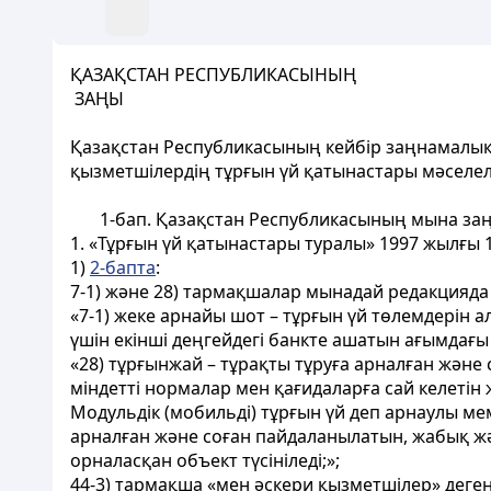
ҚАЗАҚСТАН РЕСПУБЛИКАСЫНЫҢ
ЗАҢЫ
Қазақстан Республикасының кейбір заңнамалық 
қызметшілердің тұрғын үй қатынастары мәселел
1-бап.
Қазақстан Республикасының мына заңн
1. «Тұрғын үй қатынастары туралы» 1997 жылғы 
1)
2-бапта
:
7-1) және 28) тармақшалар мынадай редакцияда
«7-1) жеке арнайы шот – тұрғын үй төлемдерін 
үшін екінші деңгейдегі банкте ашатын ағымдағы 
«28) тұрғынжай – тұрақты тұруға арналған және
міндетті нормалар мен қағидаларға сай келетін ж
Модульдік (мобильді) тұрғын үй деп арнаулы м
арналған және соған пайдаланылатын, жабық ж
орналасқан объект түсініледі;»;
44-3) тармақша «мен әскери қызметшілер» деген 