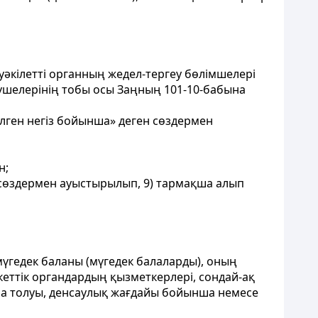
уәкілетті органның жедел-тергеу бөлімшелері
үшелерінің тобы осы Заңның 101-10-бабына
елген негіз бойынша» деген сөздермен
н;
н сөздермен ауыстырылып, 9) тармақша алып
мүгедек баланы (мүгедек балаларды), оның
кеттік органдардың қызметкерлері, сондай-ақ
на толуы, денсаулық жағдайы бойынша немесе