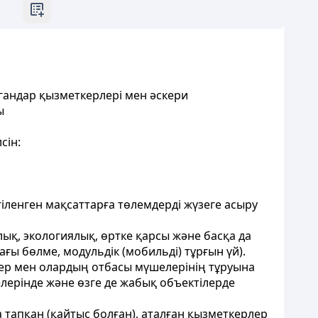
гандар қызметкерлері мен әскери
ы
сін:
гіленген мақсаттарға төлемдерді жүзеге асыру
лық, экологиялық, өртке қарсы және басқа да
ағы бөлме, модульдік (мобильді) тұрғын үй).
лер мен олардың отбасы мүшелерінің тұруына
ерінде және өзге де жабық объектілерде
а тапқан (қайтыс болған), аталған қызметкерлер