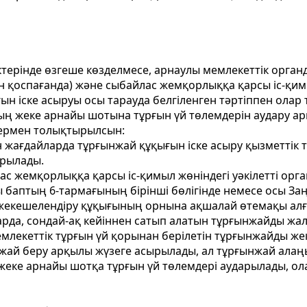
іктерінде өзгеше көзделмесе, арнаулы мемлекеттік орган
оспағанда) және сыбайлас жемқорлыққа қарсы іс-қимыл
ын іске асыруы осы тарауда белгіленген тәртіппен олар
ың жеке арнайы шотына тұрғын үй төлемдерін аудару ар
термен толықтырылсын:
 жағдайларда тұрғынжай құқығын іске асыру қызметтік 
ырылады.
с жемқорлыққа қарсы іс-қимыл жөніндегі уәкілетті орг
 баптың 6-тармағының бірінші бөлігінде немесе осы Заң
 жекешелендіру құқығының орнына ақшалай өтемақы алған
арда, сондай-ақ кейіннен сатып алатын тұрғынжайды жал
лекеттік тұрғын үй қорынан берілетін тұрғынжайды жек
жай беру арқылы жүзеге асырылады, ал тұрғынжай алаңы
 жеке арнайы шотқа тұрғын үй төлемдері аударылады, о