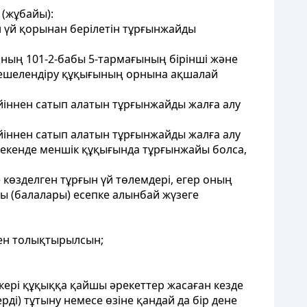
(жұбайы):
н үй қорынан берілетін тұрғынжайды
аңның 101-2-бабы 5-тармағының бірінші және
жекешелендіру құқығының орнына ақшалай
кейіннен сатып алатын тұрғынжайды жалға алу
кейіннен сатып алатын тұрғынжайды жалға алу
мекенде меншік құқығында тұрғынжайы болса,
 көзделген тұрғын үй төлемдері, егер оның
сы (балалары) есепке алынбай жүзеге
рмен толықтырылсын;
кері құқыққа қайшы әрекеттер жасаған кезде
рді) тұтыну немесе өзіне қандай да бір дене