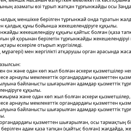
лген, меншік нысанын өзгерткен мемлекеттік кәсіпорынға
ның азаматы өзі тұрып жатқан тұрғынжайды осы Заңда 
налдық меншікке берілген тұрғынжай онда тұратын жалд
ен қалдық құны бойынша жекешелендіруге құқылы.
ынжайды жекешелендіру құқығы қайтыс болған (қаза тап
ын үй қорынан берілетін тұрғынжайды жекешелендіруі 
қтары ескеріле отырып жүргізіледі.
мұрагері) мен жергілікті атқарушы орган арасында жа
азылсын:
умен он және одан көп жыл болған әскери қызметшілер 
месе арнаулы мемлекеттік органдардағы қызметтен қызм
уына байланысты шығарылған адамдар қызметтік тұрғын
ендіруге құқылы.
н жиырма және одан көп жыл болған әскери қызметшілер
месе арнаулы мемлекеттік органдардағы қызметтен қызм
уына байланысты шығарылған адамдар қызметтік тұрғын
ы.
органдардағы қызметтен шығарылған, осы тармақтың бірі
 берілген адам қаза тапқан (қайтыс болған) жағдайда, ж