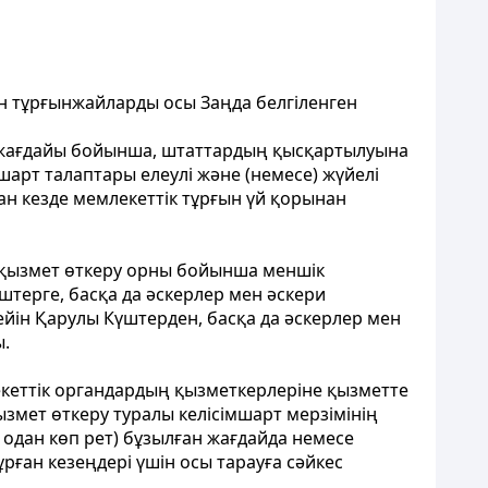
ан тұрғынжайларды осы Заңда белгіленген
қ жағдайы бойынша, штаттардың қысқартылуына
шарт талаптары елеулі және (немесе) жүйелі
ан кезде мемлекеттік тұрғын үй қорынан
р қызмет өткеру орны бойынша меншік
штерге, басқа да әскерлер мен әскери
кейін Қарулы Күштерден, басқа да әскерлер мен
ы.
екеттік органдардың қызметкерлеріне қызметте
мет өткеру туралы келісімшарт мерзімінің
е одан көп рет) бұзылған жағдайда немесе
ған кезеңдері үшін осы тарауға сәйкес