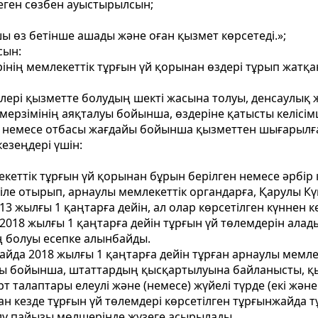
 деген сөзбен ауыстырылсын;
ы өз бетінше ашады және оған қызмет көрсетеді.»;
сын:
інің мемлекеттік тұрғын үй қорынан өздері тұрып жатқ
рлері қызметте болудың шекті жасына толуы, денсаулы
мерзімінің аяқталуы бойынша, өздеріне қатысты келісім
йда немесе отбасы жағдайы бойынша қызметтен шығарылғ
езеңдері үшін:
кеттік тұрғын үй қорынан бұрын берілген немесе әрбі
ле отырып, арнаулы мемлекеттік органдарға, Қарулы Кү
3 жылғы 1 қаңтарға дейін, ал олар көрсетілген күннен 
018 жылғы 1 қаңтарға дейін тұрғын үй төлемдерін алад
ң болуы есепке алынбайды.
йда 2018 жылғы 1 қаңтарға дейін тұрған арнаулы мемл
йы бойынша, штаттардың қысқартылуына байланысты, қыз
 талаптары елеулі және (немесе) жүйелі түрде (екі жән
кезде тұрғын үй төлемдері көрсетілген тұрғынжайда тұр
лу пайызы мөлшерінде жүзеге асырылады.