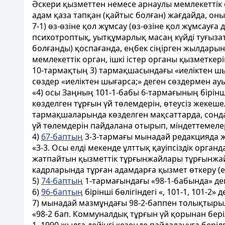
Әскери қызметтен немесе арнаулы мемлекеттік 
адам қаза тапқан (қайтыс болған) жағдайда, он
7-1) өз-өзіне қол жұмсау (өз-өзіне қол жұмсауға
психотроптық, уытқұмарлық масаң күйді туғызат
болғанды) қоспағанда, еңбек сіңірген жылдарын
мемлекеттік орган, ішкі істер органы қызметкері
10-тармақтың 3) тармақшасындағы «иеліктен шы
сөздер «иеліктен шығарса;» деген сөздермен 
«4) осы Заңның 101-1-бабы 6-тармағының бірінші
көзделген тұрғын үй төлемдерін, өтеусіз жекеше
тармақшаларында көзделген мақсаттарда, сонда
үй төлемдерін пайдалана отырып, міндеттемеле
4)
67-баптың
3-3-тармағы мынадай редакцияда 
«3-3. Осы елді мекенде ұлттық қауіпсіздік орга
жатпайтын қызметтік тұрғынжайлары тұрғынжайғ
кадрларында тұрған адамдарға қызмет өткеру (ең
5)
74-баптың
1-тармағындағы «98-1-бабында» де
6)
96-баптың
бірінші бөлігіндегі «, 101-1, 101-2
7) мынадай мазмұндағы 98-2-баппен толықтыры
«98-2 бап. Коммуналдық тұрғын үй қорынан бер