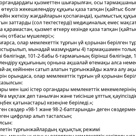
органдардағы қызметтен шығарылған, осы тармақшаның б
ы өтеусіз жекешелендіру құқығы қаза тапқан (қайтыс бол
 дейін жеткізу жағдайларын қоспағанда), қылмыстық құқық
ын заттарды (сол тектестерді) медициналық емес мақса
а қарамастан, қызмет өткеру кезінде қаза тапқан (қайты
нің отбасы мүшелері;»;
ғарса, олар мемлекеттік тұрғын үй қорынан берілген т
ауыстырылып, мынадай мазмұндағы 4) тармақшамен толы
 бөлігінде, 101-2-бабы 6-тармағының бірінші бөлігінде, 
лендіру құқығының орнына ақшалай өтемақы алса немесе 
й-ақ кейіннен сатып алатын тұрғынжайды жалға алу ақ
рін орындаса, олар мемлекеттік тұрғын үй қорынан бер
жазылсын:
ндары мен ішкі істер органдары мемлекеттік мекемелерін
а мұқтаж деп танылған және тиісінше ұлттық қауіпсізді
бек қатынастары) кезеңіне беріледі.»;
ген сөздер «98-1 және 98-2-баптарында» деген сөздерме
» деген цифрлар алып тасталсын;
лсын:
ілетін тұрғынжайлардың құқықтық режимі