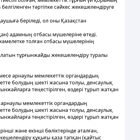
 тиесілі болған, мемлекеттік тұрғын үй қорының
белгіленген тәртіпке сәйкес жекешелендіруге
аушыға беріледі, ол оны Қазақстан
қан) адамның отбасы мүшелеріне өтеді.
кәмелетке толған отбасы мүшелерінің
салатын тұрғынжайды жекешелендіру туралы
немесе арнаулы мемлекеттік органдардың
етте болудың шекті жасына толуы, денсаулық
жайларға теңестірілген, өздері тұрып жатқан
, арнаулы мемлекеттік органдардың
етте болудың шекті жасына толуы, денсаулық
жайларға теңестірілген, өздері тұрып жатқан
нші және екінші бөліктерінде аталған,
екешелендіру құқығы қаза тапқан (қайтыс