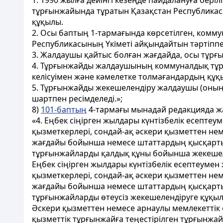
1. 1990 жылға дейінгі кезеңде пайдалануға бері
тұрғынжайында тұратын Қазақстан Республикасы
құқылы.
2. Осы баптың 1-тармағында көрсетілген, комму
Республикасының Үкіметі айқындайтын тәртіпп
3. Жалдаушы қайтыс болған жағдайда, осы тұрғ
4. Тұрғынжайды жалдаушының коммуналдық тұрғ
келісуімен және кәмелетке толмағандардың құқы
5. Тұрғынжайды жекешелендіру жалдаушы (оның 
шартпен ресімделеді.»;
8)
101-баптың
4-тармағы мынадай редакцияда ж
«4. Еңбек сiңiрген жылдары күнтiзбелік есепте
қызметкерлері, сондай-ақ әскери қызметтен не
жағдайы бойынша немесе штаттардың қысқартыл
тұрғынжайларды қалдық құны бойынша жекешел
Еңбек сiңiрген жылдары күнтiзбелік есептеуме
қызметкерлері, сондай-ақ әскери қызметтен не
жағдайы бойынша немесе штаттардың қысқартыл
тұрғынжайларды өтеусіз жекешелендіруге құқыл
Әскери қызметтен немесе арнаулы мемлекеттік 
қызметтік тұрғынжайға теңестірілген тұрғынжай