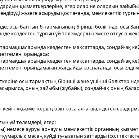
дардың қызметкерлеріне, егер олар не олардың зайыбы 
ендіруді жүзеге асыруды қоспағанда, мемлекеттік тұрғы
інде, осы баптың 6-тармағының бірінші бөлігінде, осы З
ігінде көзделген тұрғын үй төлемдерін немесе өтеусіз 
 7) тармақшаларында көзделген мақсаттарда, сондай-ақ 
деттемені орындаса;
 7) тармақшаларында көзделген мақсаттарда, сондай-ақ 
еттемені орындамаған жағдайды қоспағанда, осы елді 
керіне осы тармақтың бірінші және үшінші бөліктерінде
е асырылса, оның зайыбы (жұбайы), сондай-ақ оның бала
н кейін «қызметкердің өзін қоса алғанда,» деген сөзде
ғын үй төлемдері, егер:
ясы) немесе ауруы арнаулы мемлекеттік органның қызмет
ытқұмарлық масаң күйді туғызатын заттарды (сол тектесте