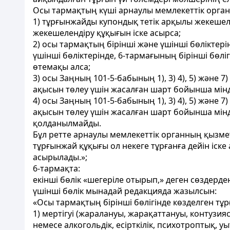
Осы тармақтың күші арнаулы мемлекеттік орган
1) тұрғынжайды купондық тетік арқылы жекешел
жекешелендіру құқығын іске асырса;
2) осы тармақтың бірінші және үшінші бөліктер
үшінші бөліктерінде, 6-тармағының бірінші бөл
өтемақы алса;
3) осы Заңның 101-5-бабының 1), 3) 4), 5) және
ақысын төлеу үшін жасалған шарт бойынша мін
4) осы Заңның 101-5-бабының 1), 3) 4), 5) және
ақысын төлеу үшін жасалған шарт бойынша мінд
қолданылмайды.
Бұл ретте арнаулы мемлекеттік органның қызмет
тұрғынжай құқығы ол некеге тұрғанға дейін іск
асырылады.»;
6-тармақта:
екінші бөлік «шегеріле отырып,» деген сөздерде
үшінші бөлік мынадай редакцияда жазылсын:
«Осы тармақтың бірінші бөлігінде көзделген тұр
1) мертігуі (жаралануы, жарақаттануы, контузи
немесе алкогольдік, есірткілік, психотроптық, у