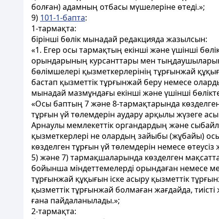
болған) адамның отбасы мүшелеріне өтеді.»;
9)
101-1-бапта
:
1-тармақта:
бірінші бөлік мынадай редакцияда жазылсын:
«1. Егер осы тармақтың екінші және үшінші бөл
орындарының курсанттары мен тыңдаушыларын қ
бөлімшелері қызметкерлерінің тұрғынжай құқығ
бастап қызметтік тұрғынжай беру немесе олард
мынадай мазмұндағы екінші және үшінші бөлік
«Осы баптың 7 және 8-тармақтарында көзделген
тұрғын үй төлемдерін аудару арқылы жүзеге ас
Арнаулы мемлекеттік органдардың және сыбайла
қызметкерлері не олардың зайыбы (жұбайы) осы
көзделген тұрғын үй төлемдерін немесе өтеусіз
5) және 7) тармақшаларында көзделген мақсатт
бойынша міндеттемелерді орындаған немесе мем
тұрғынжай құқығын іске асыру қызметтік тұрғын
қызметтік тұрғынжай болмаған жағдайда, тиісті
ғана пайдаланылады.»;
2-тармақта: