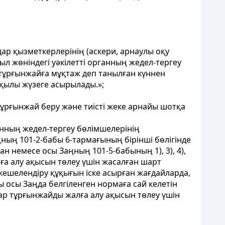
дар қызметкерлерінің (әскери, арнаулы оқу
 жөніндегі уәкілетті органның жедел-тергеу
 тұрғынжайға мұқтаж деп танылған күннен
қылы жүзеге асырылады.»;
тұрғынжай беру және тиісті жеке арнайы шотқа
анның жедел-тергеу бөлімшелерінің
ның 101-2-бабы 6-тармағының бірінші бөлігінде
 немесе осы Заңның 101-5-бабының 1), 3), 4),
ға алу ақысын төлеу үшін жасалған шарт
ешелендіру құқығын іске асырған жағдайларда,
 осы Заңда белгіленген нормаға сай келетін
лар тұрғынжайды жалға алу ақысын төлеу үшін