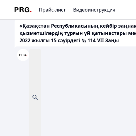
Прайс-лист
Видеоинструкция
«Қазақстан Республикасының кейбір заңнам
қызметшілердің тұрғын үй қатынастары мәс
2022 жылғы 15 сәуірдегі № 114-VII Заңы