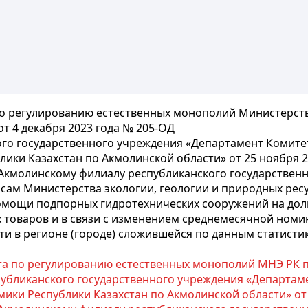
по регулированию естественных монополий Министерст
т 4 декабря 2023 года № 205-ОД
ого государственного учреждения «Департамент Комит
ики Казахстан по Акмолинской области» от 25 ноября 2
Акмолинскому филиалу республиканского государственн
сам Министерства экологии, геологии и природных ресу
омощи подпорных гидротехнических сооружений на долг
х товаров и в связи с изменением среднемесячной ном
и в регионе (городе) сложившейся по данным статисти
а по регулированию естественных монополий МНЭ РК по
публиканского государственного учреждения «Департам
ки Республики Казахстан по Акмолинской области» от 