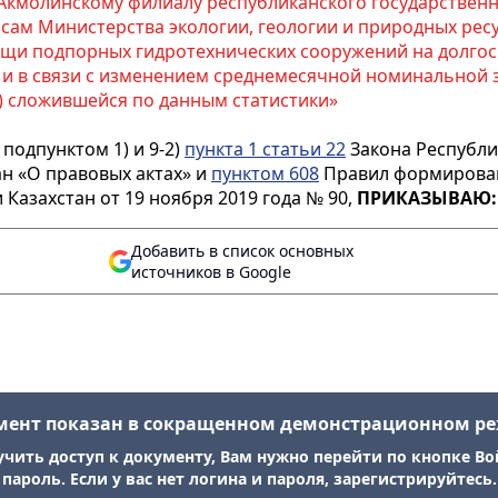
Акмолинскому филиалу республиканского государственн
сам Министерства экологии, геологии и природных ресу
щи подпорных гидротехнических сооружений на долгосро
 и в связи с изменением среднемесячной номинальной 
) сложившейся по данным статистики»
 подпунктом 1) и 9-2)
пункта 1 статьи 22
Закона Республи
ан «О правовых актах» и
пунктом 608
Правил формирован
азахстан от 19 ноября 2019 года № 90,
ПРИКАЗЫВАЮ:
Добавить в список основных
источников в Google
мент показан в сокращенном демонстрационном р
учить доступ к документу, Вам нужно перейти по кнопке Во
пароль. Если у вас нет логина и пароля, зарегистрируйтесь.