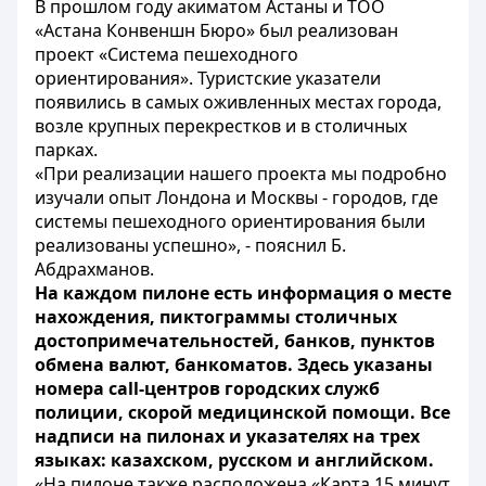
В прошлом году акиматом Астаны и ТОО
«Астана Конвеншн Бюро» был реализован
проект «Система пешеходного
ориентирования». Туристские указатели
появились в самых оживленных местах города,
возле крупных перекрестков и в столичных
парках.
«При реализации нашего проекта мы подробно
изучали опыт Лондона и Москвы - городов, где
системы пешеходного ориентирования были
реализованы успешно», - пояснил Б.
Абдрахманов.
На каждом пилоне есть информация о месте
нахождения, пиктограммы столичных
достопримечательностей, банков, пунктов
обмена валют, банкоматов. Здесь указаны
номера call-центров городских служб
полиции, скорой медицинской помощи. Все
надписи на пилонах и указателях на трех
языках: казахском, русском и английском.
«На пилоне также расположена «Карта 15 минут