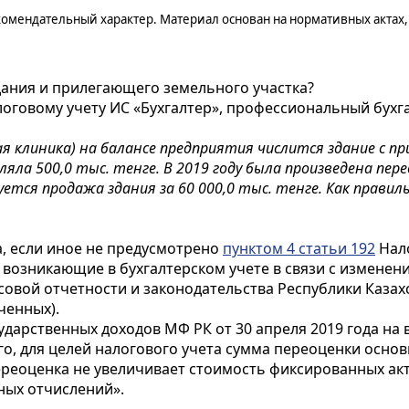
омендательный характер. Материал основан на нормативных актах
дания и прилегающего земельного участка?
логовому учету ИС «Бухгалтер», профессиональный бухгал
я клиника) на балансе предприятия числится здание с п
вляла 500,0 тыс. тенге. В 2019 году была произведена пе
уется продажа здания за 60 000,0 тыс. тенге. Как прав
, если иное не предусмотрено
пунктом 4 статьи 192
Нало
возникающие в бухгалтерском учете в связи с изменени
вой отчетности и законодательства Республики Казахс
ченных).
дарственных доходов МФ РК от 30 апреля 2019 года на в
го, для целей налогового учета сумма переоценки основ
 переоценка не увеличивает стоимость фиксированных а
ных отчислений».