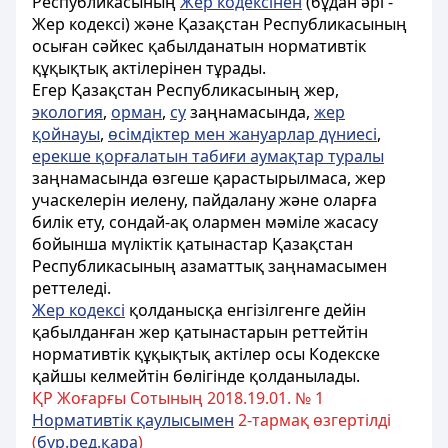
Республикасының
Жер кодексінен
(бұдан әрі -
Жер кодексі) және Қазақстан Республикасының
осыған сәйкес қабылданатын нормативтік
құқықтық актілерінен тұрады.
Егер Қазақстан Республикасының жер,
экология
,
орман
,
су
заңнамасында,
жер
қойнауы
,
өсімдіктер мен жануарлар дүниесі
,
ерекше қорғалатын табиғи аумақтар туралы
заңнамасында өзгеше қарастырылмаса, жер
учаскелерін иелену, пайдалану және оларға
билік ету, сондай-ақ олармен мәміле жасасу
бойынша мүліктік қатынастар Қазақстан
Республикасының азаматтық
заңнамасымен
реттеледі.
Жер кодексі
қолданысқа енгізілгенге дейін
қабылданған жер қатынастарын реттейтін
нормативтік құқықтық актілер осы Кодекске
қайшы келмейтін бөлігінде қолданылады.
ҚР Жоғарғы Сотының 2018.19.01. № 1
Нормативтік қаулысымен
2-тармақ өзгертілді
(
бұр.ред.қара
)