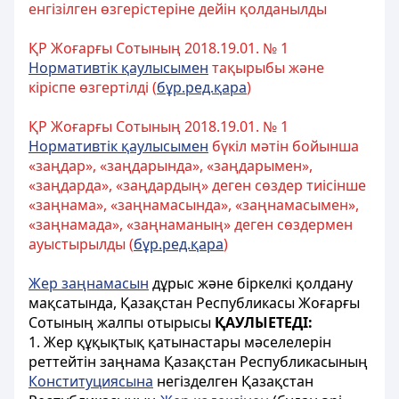
енгізілген өзгерістеріне дейін қолданылды
ҚР Жоғарғы Сотының 2018.19.01. № 1
Нормативтік қаулысымен
тақырыбы және
кіріспе өзгертілді (
бұр.ред.қара
)
ҚР Жоғарғы Сотының 2018.19.01. № 1
Нормативтік қаулысымен
бүкіл мәтін бойынша
«заңдар», «заңдарында», «заңдарымен»,
«заңдарда», «заңдардың» деген сөздер тиісінше
«заңнама», «заңнамасында», «заңнамасымен»,
«заңнамада», «заңнаманың» деген сөздермен
ауыстырылды (
бұр.ред.қара
)
Жер заңнамасын
дұрыс және біркелкі қолдану
мақсатында, Қазақстан Республикасы
Жоғарғы
Сотының жалпы отырысы
ҚАУЛЫЕТЕДІ:
1. Жер құқықтық қатынастары мәселелерін
реттейтін
заңнама
Қазақстан Республикасының
Конституциясына
негізделген Қазақстан