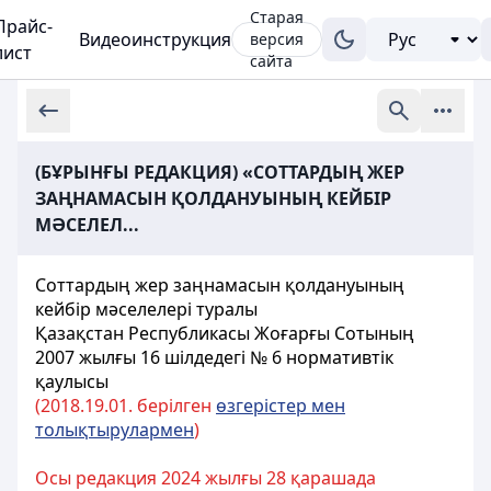
Старая
Прайс-
Видеоинструкция
версия
лист
сайта
(БҰРЫНҒЫ РЕДАКЦИЯ) «СОТТАРДЫҢ ЖЕР
ЗАҢНАМАСЫН ҚОЛДАНУЫНЫҢ КЕЙБІР
МӘСЕЛЕЛ...
Соттардың жер заңнамасын қолдануының
кейбір мәселелері туралы
Қазақстан Республикасы Жоғарғы Сотының
2007 жылғы 16 шілдедегі № 6 нормативтік
қаулысы
(2018.19.01. берілген
өзгерістер мен
толықтырулармен
)
Осы редакция 2024 жылғы 28 қарашада