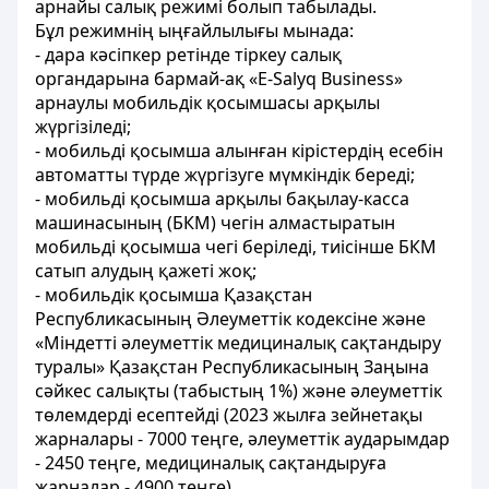
арнайы салық режимі болып табылады.
Бұл режимнің ыңғайлылығы мынада:
- дара кәсіпкер ретінде тіркеу салық
органдарына бармай-ақ «E-Salyq Business»
арнаулы мобильдік қосымшасы арқылы
жүргізіледі;
- мобильді қосымша алынған кірістердің есебін
автоматты түрде жүргізуге мүмкіндік береді;
- мобильді қосымша арқылы бақылау-касса
машинасының (БКМ) чегін алмастыратын
мобильді қосымша чегі беріледі, тиісінше БКМ
сатып алудың қажеті жоқ;
- мобильдік қосымша Қазақстан
Республикасының Әлеуметтік кодексіне және
«Міндетті әлеуметтік медициналық сақтандыру
туралы» Қазақстан Республикасының Заңына
сәйкес салықты (табыстың 1%) және әлеуметтік
төлемдерді есептейді (2023 жылға зейнетақы
жарналары - 7000 теңге, әлеуметтік аударымдар
- 2450 теңге, медициналық сақтандыруға
жарналар - 4900 теңге).