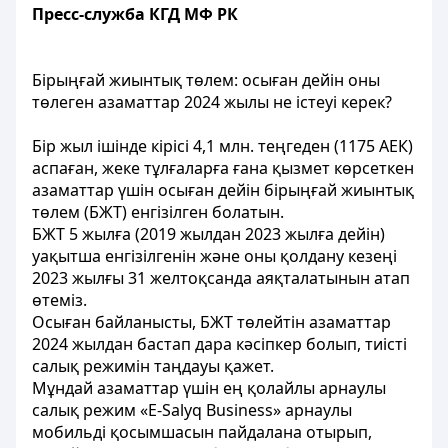
Пресс-служба КГД МФ РК
Бірыңғай жиынтық төлем: осыған дейін оны
төлеген азаматтар 2024 жылы не істеуі керек?
Бір жыл ішінде кірісі 4,1 млн. теңгеден (1175 АЕК)
аспаған, жеке тұлғаларға ғана қызмет көрсеткен
азаматтар үшін осыған дейін бірыңғай жиынтық
төлем (БЖТ) енгізілген болатын.
БЖТ 5 жылға (2019 жылдан 2023 жылға дейін)
уақытша енгізілгенін және оны қолдану кезеңі
2023 жылғы 31 желтоқсанда аяқталатынын атап
өтеміз.
Осыған байланысты, БЖТ төлейтін азаматтар
2024 жылдан бастап дара кәсіпкер болып, тиісті
салық режимін таңдауы қажет.
Мұндай азаматтар үшін ең қолайлы арнаулы
салық режим «E-Salyq Business» арнаулы
мобильді қосымшасын пайдалана отырып,