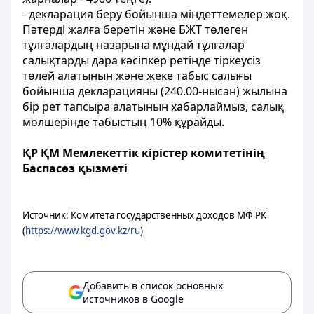
- декларация беру бойынша міндеттемелер жоқ.
Пәтерді жалға беретін және БЖТ төлеген
тұлғалардың назарына мұндай тұлғалар
салықтарды дара кәсіпкер ретінде тіркеусіз
төлей алатынын және жеке табыс салығы
бойынша декларацияны (240.00-нысан) жылына
бір рет тапсыра алатынын хабарлаймыз, салық
мөлшерінде табыстың 10% құрайды.
ҚР ҚМ Мемлекеттік кірістер комитетінің
Баспасөз қызметі
Источник: Комитета государственных доходов МФ РК
(
https://www.kgd.gov.kz/ru
)
Добавить в список основных
источников в Google