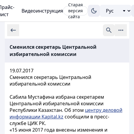
Старая
Прайс-
Видеоинструкция
версия
лист
сайта
Сменился секретарь Центральной
избирательной комиссии
19.07.2017
Сменился секретарь Центральной
избирательной комиссии
Сабила Мустафина избрана секретарем
Центральной избирательной комиссии
Республики Казахстан. Об этом
центру деловой
информации Kapital.kz
сообщили в пресс-
службе ЦИК РК.
«15 июня 2017 года внесены изменения и