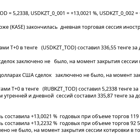
D = 5,2338, USDKZT_0_001 = +13,0021 %, USDKZT_0_002 = 
бирже (KASE) закончилась дневная торговая сессия инос
ами T+0 в тенге (USDKZT_TOD) составил 336,55 тенге за
е сделок заключено не было, на момент закрытия сессии
и в долларах США сделок заключено не было, на момент 
ами T+0 в тенге (RUBKZT_TOD) составил 5,2338 тенге за
тренней и дневной сессий составил 335,87 тенге за дол
 составила +13,0021 % годовых при объеме торгов 119 
 составила +13,2232 % годовых при объеме торгов 92 5
чено не было, на момент закрытия сессии котировки в т