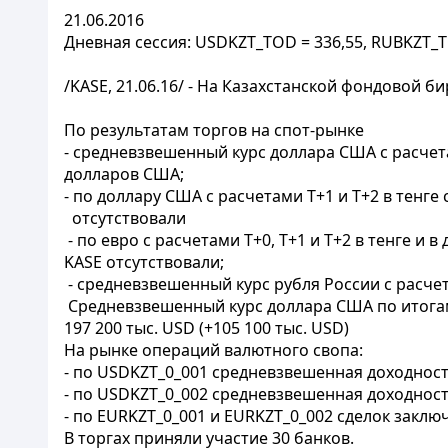
21.06.2016
Дневная сессия: USDKZT_TOD = 336,55, RUBKZT_TO
/KASE, 21.06.16/ - На Казахстанской фондовой 
По результатам торгов на спот-рынке
- средневзвешенный курс доллара США с расчет
долларов США;
- по доллару США с расчетами T+1 и T+2 в тенг
отсутствовали
- по евро с расчетами Т+0, T+1 и T+2 в тенге 
KASE отсутствовали;
- средневзвешенный курс рубля России с расчет
Средневзвешенный курс доллара США по итогам у
197 200 тыс. USD (+105 100 тыс. USD)
На рынке операций валютного свопа:
- по USDKZT_0_001 средневзвешенная доходность
- по USDKZT_0_002 средневзвешенная доходность
- по EURKZT_0_001 и EURKZT_0_002 сделок заклю
В торгах приняли участие 30 банков.