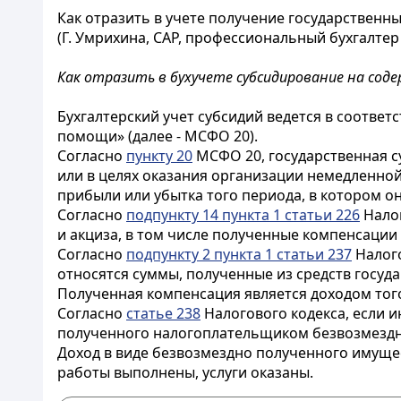
Как отразить в учете получение государственны
(Г. Умрихина, САР, профессиональный бухгалтер 
Как отразить в бухучете субсидирование на сод
Бухгалтерский учет субсидий ведется в соответ
помощи» (далее - МСФО 20).
Согласно
пункту 20
МСФО 20, государственная с
или в целях оказания организации немедленной
прибыли или убытка того периода, в котором о
Согласно
подпункту 14 пункта 1 статьи 226
Налог
и акциза, в том числе полученные компенсации
Согласно
подпункту 2 пункта 1 статьи 237
Налого
относятся суммы, полученные из средств госуда
Полученная компенсация является доходом того
Согласно
статье 238
Налогового кодекса, если и
полученного налогоплательщиком безвозмездно
Доход в виде безвозмездно полученного имущест
работы выполнены, услуги оказаны.