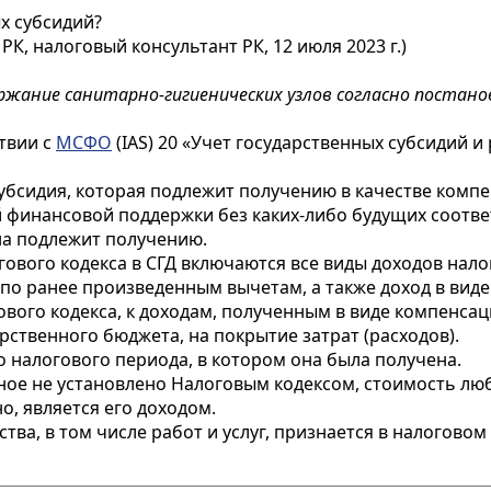
х субсидий?
РК, налоговый консультант РК, 12 июля 2023 г.)
ержание санитарно-гигиенических узлов согласно постан
ствии с
МСФО
(IAS) 20 «Учет государственных субсидий 
убсидия, которая подлежит получению в качестве компе
 финансовой поддержки без каких-либо будущих соответ
на подлежит получению.
ового кодекса в СГД включаются все виды доходов нал
 по ранее произведенным вычетам, а также доход в вид
вого кодекса, к доходам, полученным в виде компенса
рственного бюджета, на покрытие затрат (расходов).
 налогового периода, в котором она была получена.
ное не установлено Налоговым кодексом, стоимость любо
, является его доходом.
ва, в том числе работ и услуг, признается в налоговом