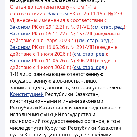
находящимся на балансе организации;
Статья дополнена подпунктом 1-1 в
соответствии с
Законом
РК от 26.11.19 г. № 273-
VI; внесены изменения в соответствии с
Законом
РК от 29.12.21 г. № 91-VIІ (
см. стар. ред.
);
Законом
РК от 05.11.22 г. № 157-VII (введены в
действие с 1 января 2023 г.) (
см. стар. ред.
);
Законом
РК от 19.05.26 г. № 291-VIII (введен в
действие с 1 июля 2026 г.) (
см. стар. ред.
);
Законом
РК от 11.06.26 г. № 306-VIII (введен в
действие с 1 июля 2026 г.) (
см. стар. ред.
)
1-1) лицо, занимающее ответственную
государственную должность, - лицо,
занимающее должность, которая установлена
Конституцией
Республики Казахстан,
конституционными и иными законами
Республики Казахстан для непосредственного
исполнения функций государства и
полномочий государственных органов, в том
числе депутат
Курултая
Республики Казахстан,
судья Конституционного Суда Республики