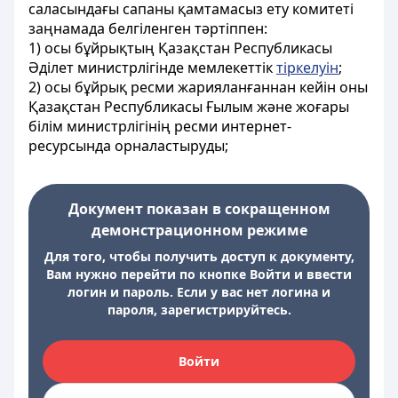
саласындағы сапаны қамтамасыз ету комитеті
заңнамада белгіленген тәртіппен:
1) осы бұйрықтың Қазақстан Республикасы
Әдiлет министрлiгiнде мемлекеттiк
тiркелуін
;
2) осы бұйрық ресми жарияланғаннан кейін оны
Қазақстан Республикасы Ғылым және жоғары
білім министрлігінің ресми интернет-
ресурсында орналастыруды;
Документ показан в сокращенном
демонстрационном режиме
Для того, чтобы получить доступ к документу,
Вам нужно перейти по кнопке Войти и ввести
логин и пароль. Если у вас нет логина и
пароля, зарегистрируйтесь.
Войти