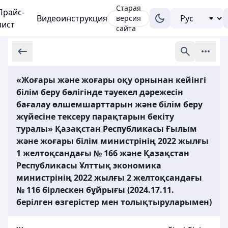
Старая
Прайс-
Видеоинструкция
версия
лист
сайта
«Жоғары және жоғары оқу орнынан кейінгі
білім беру бөлігінде тәуекел дәрежесін
бағалау өлшемшарттарын және білім беру
жүйесіне тексеру парақтарын бекіту
туралы» Қазақстан Республикасы Ғылым
және жоғары білім министрінің 2022 жылғы
1 желтоқсандағы № 166 және Қазақстан
Республикасы Ұлттық экономика
министрінің 2022 жылғы 2 желтоқсандағы
№ 116 бірлескен бұйрығы (2024.17.11.
берілген өзгерістер мен толықтыруларымен)