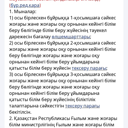
(
бұр.ред.қара
)
1. Мыналар:
1) осы бірлескен бұйрыққа 1-қосымшаға сәйкес
жоғары және жоғары оқу орнынан кейінгі білім
беру бөлігінде білім беру жүйесінің тәуекел
дәрежесін бағалау
өлшемшарттары
;
2) осы бірлескен бұйрыққа 2-қосымшаға сәйкес
жоғары және жоғары оқу орнынан кейінгі білім
беру бөлігінде жоғары және жоғары оқу
орнынан кейінгі білім беру ұйымдарына
қатысты білім беру жүйесін
тексеру парағы
;
3) осы бірлескен бұйрыққа 3-қосымшаға сәйкес
жоғары және жоғары оқу орнынан кейінгі білім
беру бөлігінде жоғары және жоғары оқу
орнынан кейінгі білім беру ұйымдарына
қатысты білім беру жүйесінің біліктілік
талаптарына сәйкестігін
тексеру парағы
бекітілсін.
2. Қазақстан Республикасы Ғылым және жоғары
білім министрлігінің Ғылым және жоғары білім