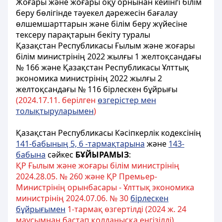
Жоғары және жоғары оқу орнынан кейінгі білім
беру бөлігінде тәуекел дәрежесін бағалау
өлшемшарттарын және білім беру жүйесіне
тексеру парақтарын бекіту туралы
Қазақстан Республикасы Ғылым және жоғары
білім министрінің 2022 жылғы 1 желтоқсандағы
№ 166 және Қазақстан Республикасы Ұлттық
экономика министрінің 2022 жылғы 2
желтоқсандағы № 116 бірлескен бұйрығы
(2024.
17.
11. берілген
өзгерістер мен
толықтыруларымен
)
Қазақстан Республикасы Кәсіпкерлік кодексінің
141-бабының 5, 6 -тармақтарына
және
143-
бабына
сәйкес
БҰЙЫРАМЫЗ
:
ҚР Ғылым және жоғары білім министрінің
2024.28.05. № 260 және ҚР Премьер-
Министрінің орынбасары - Ұлттық экономика
министрінің 2024.07.06. № 30
бірлескен
бұйрығымен
1-тармақ өзгертілді (2024 ж. 24
маусымнан бастап қолданысқа енгізілді)