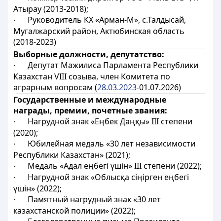
Атырау (2013-2018);
Руководитель КХ «Арман-М», с.Талдысай,
·
Мугалжарский район, Актюбинская область
(2018-2023)
Выборные должности, депутатство:
Депутат Мажилиса Парламента Республики
·
Казахстан VIII созыва, член Комитета по
аграрным вопросам (
28.03.2023
-01.07.2026)
Государственные и международные
награды, премии, почетные звания:
Нагрудной знак «Еңбек Даңқы» III степени
·
(2020);
Юбилейная медаль «30 лет независимости
·
Республики Казахстан» (2021);
Медаль «Адал еңбегі үшін» III степени (2022);
·
Нагрудной знак «Облысқа сіңірген еңбегі
·
үшін» (2022);
Памятный нагрудный знак «30 лет
·
казахстанской полиции» (2022);