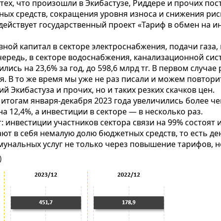
тех, что произошли в Экибастузе, Риддере и прочих по
х средств, сокращения уровня износа и снижения риска
действует государственный проект «Тариф в обмен на и
овной капитал в секторе электроснабжения, подачи газа
ою очередь, в секторе водоснабжения, канализационной с
лись на 23,6% за год, до 598,6 млрд тг. В первом случ
ная. В то же время мы уже не раз писали и можем повто
ий Экибастуза и прочих, но и таких резких скачков цен.
огам января-декабря 2023 года увеличились более чем в
на 12,4%, а инвестиции в секторе — в несколько раз.
инвестиции участников сектора связи на 99% состоят из
ют в себя немалую долю бюджетных средств, то есть де
мунальных услуг не только через повышение тарифов, но