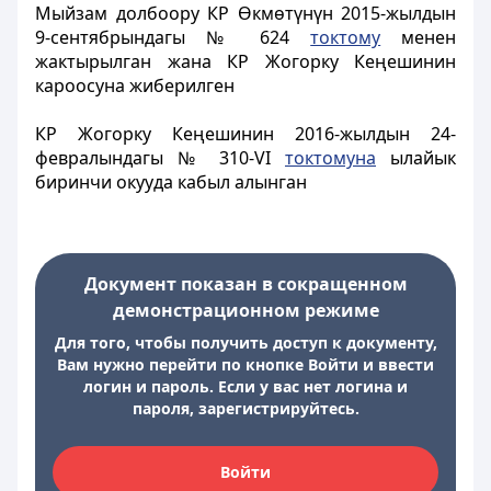
Мыйзам долбоору КР Өкмөтүнүн 2015-жылдын
9-сентябрындагы № 624
токтому
менен
жактырылган жана КР Жогорку Кеңешинин
кароосуна жиберилген
КР Жогорку Кеңешинин 2016-жылдын 24-
февралындагы № 310-VI
токтомуна
ылайык
биринчи окууда кабыл алынган
Документ показан в сокращенном
демонстрационном режиме
Для того, чтобы получить доступ к документу,
Вам нужно перейти по кнопке Войти и ввести
логин и пароль. Если у вас нет логина и
пароля, зарегистрируйтесь.
Войти