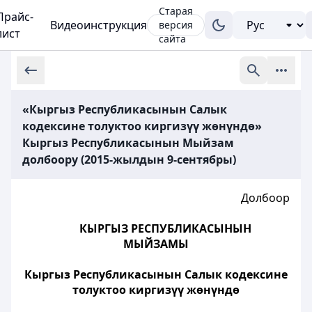
Старая
Прайс-
Видеоинструкция
версия
лист
сайта
«Кыргыз Республикасынын Салык
кодексине толуктоо киргизүү жөнүндө»
Кыргыз Республикасынын Мыйзам
долбоору (2015-жылдын 9-сентябры)
Долбоор
КЫРГЫЗ РЕСПУБЛИКАСЫНЫН
МЫЙЗАМЫ
Кыргыз Республикасынын Салык кодексине
толуктоо киргизүү жөнүндө