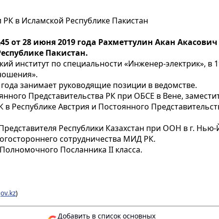
РК в Исламской Республике Пакистан
№45 от 28 июня 2019 года Рахметтулин Акан Акасо
Республике Пакистан.
ский институт по специальности «Инженер-электрик», в
ношения».
04 года занимает руководящие позиции в ведомстве.
оянного Представительства РК при ОБСЕ в Вене, замест
РК в Республике Австрия и Постоянного Представительст
 Представителя Республики Казахстан при ООН в г. Нью-
ногостороннего сотрудничества МИД РК.
Полномочного Посланника II класса.
gov.kz
)
Добавить в список основных