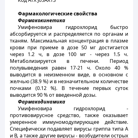
Код АТХ
J
05
AX
13
Фармакологические свойства
Фармакокинетика
Умифеновира гидрохлорид быстро
абсорбируется и распределяется по органам и
тканям. Максимальная концентрация в плазме
крови при приеме в дозе 50 мг достигается
через 1.2 ч, в дозе 100 мг - через 1.5 ч.
Метаболизируется в печени. Период
полувыведения равен 17-21 ч. Около 40 %
выводится в неизменном виде, в основном с
желчью (38.9 %) и в незначительном количестве
почками (0.12 %). В течение первых суток
выводится 90 % от введенной дозы.
Фармакодинамика
Умифеновира гидрохлорид -
противовирусное средство, также оказывает
умеренное иммуномодулирующее действие.
Специфически подавляет вирусы гриппа типа А
и В, а также другие вирусы - возбудители острых