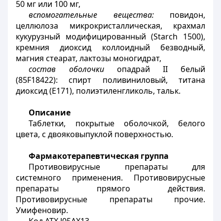
50 мг или 100 мг,
вспомогательные вещества:
повидон,
целлюлоза микрокристаллическая, крахмал
кукурузный модифицированный (
Starch
1500),
кремния диоксид коллоидный безводный,
магния стеарат, лактозы моногидрат,
состав оболочки
опадрай
II
белый
(85
F
18422): спирт поливиниловый, титана
диоксид (Е171), полиэтиленгликоль, тальк.
Описание
Таблетки, покрытые оболочкой, белого
цвета, с двояковыпуклой поверхностью.
Фармакотерапевтическая группа
Противовирусные препараты для
системного применения. Противовирусные
препараты прямого действия.
Противовирусные препараты прочие.
Умифеновир.