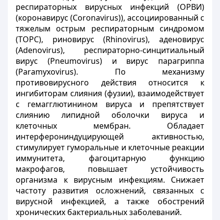
респираторных вирусных инфекций (ОРВИ)
(коронавирус (Сoronavirus)), ассоциированный с
тяжелым острым респираторным синдромом
(ТОРС), риновирус (Rhinovirus), аденовирус
(Adenovirus), респираторно-синцитиальный
вирус (Pneumovirus) и вирус парагриппа
(Paramyxovirus). По механизму
противовирусного действия относится к
ингибиторам слияния (фузии), взаимодействует
с гемагглютинином вируса и препятствует
слиянию липидной оболочки вируса и
клеточных мембран. Обладает
интерферониндуцирующей активностью,
стимулирует гуморальные и клеточные реакции
иммунитета, фагоцитарную функцию
макрофагов, повышает устойчивость
организма к вирусным инфекциям. Снижает
частоту развития осложнений, связанных с
вирусной инфекцией, а также обострений
хронических бактериальных заболеваний.