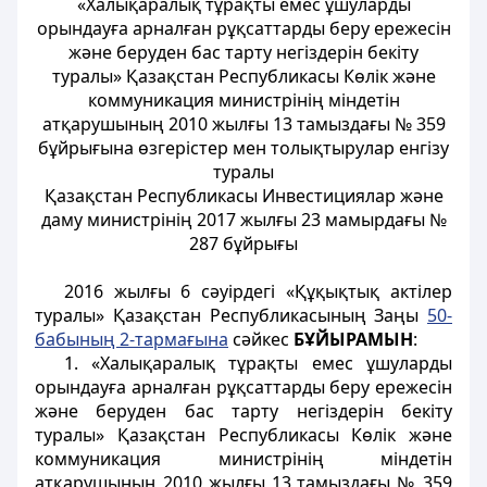
«Халықаралық тұрақты емес ұшуларды
орындауға арналған рұқсаттарды беру ережесін
және беруден бас тарту негіздерін бекіту
туралы» Қазақстан Республикасы Көлік және
коммуникация министрінің міндетін
атқарушының 2010 жылғы 13 тамыздағы № 359
бұйрығына өзгерістер мен толықтырулар енгізу
туралы
Қазақстан Республикасы Инвестициялар және
даму министрінің 2017 жылғы 23 мамырдағы №
287 бұйрығы
2016 жылғы 6 сәуірдегі «Құқықтық актілер
туралы» Қазақстан Республикасының Заңы
50-
бабының 2-тармағына
сәйкес
БҰЙЫРАМЫН
:
1. «Халықаралық тұрақты емес ұшуларды
орындауға арналған рұқсаттарды беру ережесін
және беруден бас тарту негіздерін бекіту
туралы» Қазақстан Республикасы Көлік және
коммуникация министрінің міндетін
атқарушының 2010 жылғы 13 тамыздағы № 359