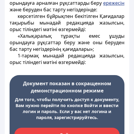
орындауға арналған рұқсаттарды беру
ережесін
және беруден бас тарту негіздерінде:
көрсетілген бұйрықпен бекітілген Қағидалар
тақырыбы мынадай редакцияда жазылсын,
орыс тіліндегі мәтіні өзгермейді:
«Халықаралық тұрақты емес ұшуды
орындауға рұқсаттар беру және оны беруден
бас тарту негіздерінің қағидалары»;
1-тармақ мынадай редакцияда жазылсын,
орыс тіліндегі мәтіні өзгермейді:
Документ показан в сокращенном
демонстрационном режиме
Для того, чтобы получить доступ к документу,
Вам нужно перейти по кнопке Войти и ввести
логин и пароль. Если у вас нет логина и
пароля, зарегистрируйтесь.