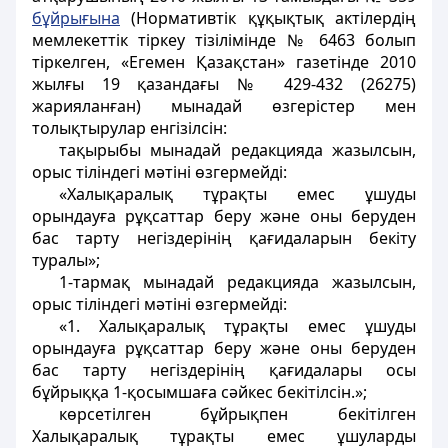
бұйрығына
(Нормативтік құқықтық актілердің
мемлекеттік тіркеу тізілімінде № 6463 болып
тіркелген, «Егемен Қазақстан» газетінде 2010
жылғы 19 қазандағы № 429-432 (26275)
жарияланған) мынадай өзгерістер мен
толықтырулар енгізілсін:
тақырыбы мынадай редакцияда жазылсын,
орыс тіліндегі мәтіні өзгермейді:
«Халықаралық тұрақты емес ұшуды
орындауға рұқсаттар беру және оны беруден
бас тарту негіздерінің қағидаларын бекіту
туралы»;
1-тармақ мынадай редакцияда жазылсын,
орыс тіліндегі мәтіні өзгермейді:
«1. Халықаралық тұрақты емес ұшуды
орындауға рұқсаттар беру және оны беруден
бас тарту негіздерінің қағидалары осы
бұйрыққа 1-қосымшаға сәйкес бекітілсін.»;
көрсетілген бұйрықпен бекітілген
Халықаралық тұрақты емес ұшуларды