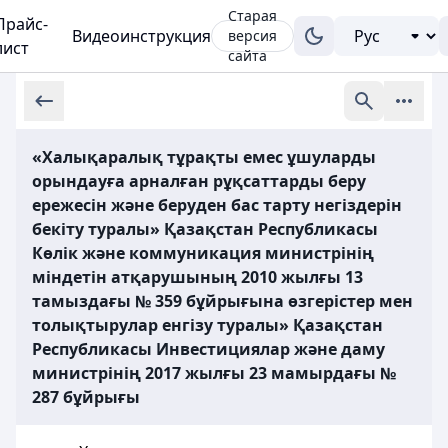
Старая
Прайс-
Видеоинструкция
версия
лист
сайта
«Халықаралық тұрақты емес ұшуларды
орындауға арналған рұқсаттарды беру
ережесін және беруден бас тарту негіздерін
бекіту туралы» Қазақстан Республикасы
Көлік және коммуникация министрінің
міндетін атқарушының 2010 жылғы 13
тамыздағы № 359 бұйрығына өзгерістер мен
толықтырулар енгізу туралы» Қазақстан
Республикасы Инвестициялар және даму
министрінің 2017 жылғы 23 мамырдағы №
287 бұйрығы