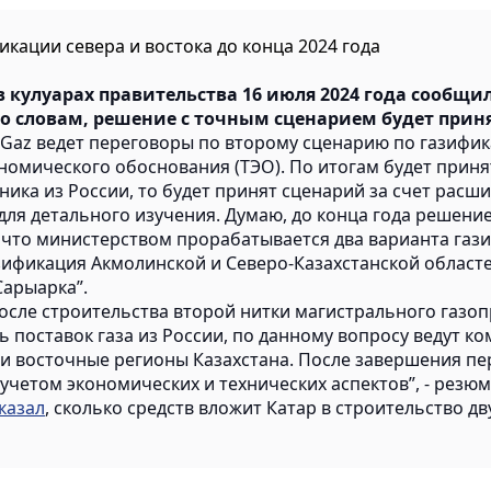
кации севера и востока до конца 2024 года
кулуарах правительства 16 июля 2024 года сообщил
о словам, решение с точным сценарием будет принят
 Gaz ведет переговоры по второму сценарию по газифик
номического обоснования (ТЭО). По итогам будет приня
ика из России, то будет принят сценарий за счет расш
ля детального изучения. Думаю, до конца года решение 
 что министерством прорабатывается два варианта гази
зификация Акмолинской и Северо-Казахстанской област
Сарыарка”.
сле строительства второй нитки магистрального газопр
 поставок газа из России, по данному вопросу ведут к
е и восточные регионы Казахстана. После завершения п
учетом экономических и технических аспектов”, - резю
казал
, сколько средств вложит Катар в строительство д