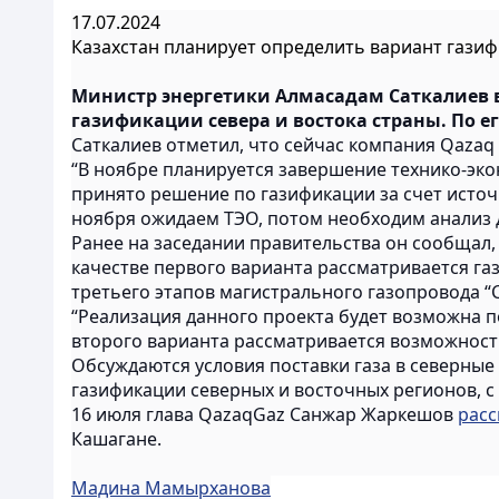
17.07.2024
Казахстан планирует определить вариант газифи
Министр энергетики Алмасадам Саткалиев в 
газификации севера и востока страны. По ег
Саткалиев отметил, что сейчас компания Qazaq
“В ноябре планируется завершение технико-эко
принято решение по газификации за счет источн
ноября ожидаем ТЭО, потом необходим анализ д
Ранее на заседании правительства он сообщал,
качестве первого варианта рассматривается га
третьего этапов магистрального газопровода “
“Реализация данного проекта будет возможна по
второго варианта рассматривается возможность
Обсуждаются условия поставки газа в северны
газификации северных и восточных регионов, с 
16 июля глава QazaqGaz Санжар Жаркешов
расс
Кашагане.
Мадина Мамырханова