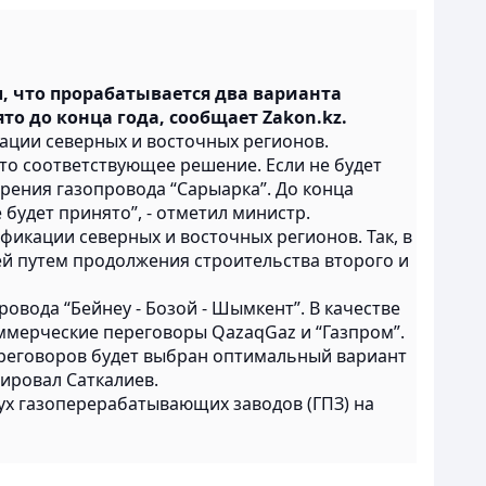
, что прорабатывается два варианта
о до конца года, сообщает Zakon.kz.
ации северных и восточных регионов.
то соответствующее решение. Если не будет
ирения газопровода “Сарыарка”. До конца
будет принято”, - отметил министр.
фикации северных и восточных регионов. Так, в
ей путем продолжения строительства второго и
овода “Бейнеу - Бозой - Шымкент”. В качестве
оммерческие переговоры QazaqGaz и “Газпром”.
ереговоров будет выбран оптимальный вариант
мировал Саткалиев.
вух газоперерабатывающих заводов (ГПЗ) на