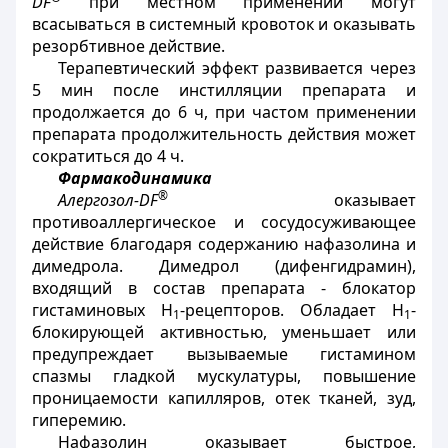
DF
при местном применении могут
всасываться в системный кровоток и оказывать
резорбтивное действие.
Терапевтический эффект развивается через
5 мин после инстилляции препарата и
продолжается до 6 ч, при частом применении
препарата продолжительность действия может
сократиться до 4 ч.
Фармакодинамика
®
Алергозол-
DF
оказывает
противоаллергическое и сосудосуживающее
действие благодаря содержанию нафазолина и
димедрола. Димедрол (дифенгидрамин),
входящий в состав препарата - блокатор
гистаминовых H
-рецепторов. Обладает Н
-
1
1
блокирующей активностью, уменьшает или
предупреждает вызываемые гистамином
спазмы гладкой мускулатуры, повышение
проницаемости капилляров, отек тканей, зуд,
гиперемию.
Нафазолин оказывает быстрое,