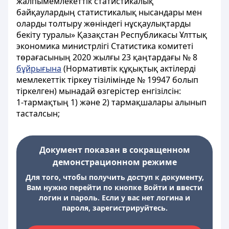
жалпымемлекеттік статистикалық
байқаулардың статистикалық нысандары мен
оларды толтыру жөніндегі нұсқаулықтарды
бекіту туралы» Қазақстан Республикасы Ұлттық
экономика министрлігі Статистика комитеті
төрағасының 2020 жылғы 23 қаңтардағы № 8
бұйрығына
(Нормативтік құқықтық актілерді
мемлекеттік тіркеу тізілімінде № 19947 болып
тіркелген) мынадай өзгерістер енгізілсін:
1-тармақтың 1) және 2) тармақшалары алынып
тасталсын;
Документ показан в сокращенном
демонстрационном режиме
Для того, чтобы получить доступ к документу,
Вам нужно перейти по кнопке Войти и ввести
логин и пароль. Если у вас нет логина и
пароля, зарегистрируйтесь.