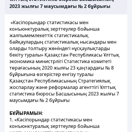
2023 жылғы 7 маусымдағы № 2 бұйрығы
«Кәсіпорындар статистикасы мен
конъюнктуралық зерттеулер бойынша
жалпымемлекеттік статистикалық
байқаулардың статистикалық нысандары мен
оларды толтыру жөніндегі нұсқаулықтарды
бекіту туралы» Қазақстан Республикасы Ұлттық
экономика министрлігі Статистика комитеті
төрағасының 2020 жылғы 23 қаңтардағы № 8
бұйрығына өзгерістер енгізу туралы
Қазақстан Республикасының Стратегиялық
жоспарлау және реформалар агенттігі Ұлттық
статистика бюросы Басшысының 2023 жылғы 7
маусымдағы № 2 бұйрығы
БҰЙЫРАМЫН
:
1. «Кәсіпорындар статистикасы мен
конъюнктуралық зерттеулер бойынша