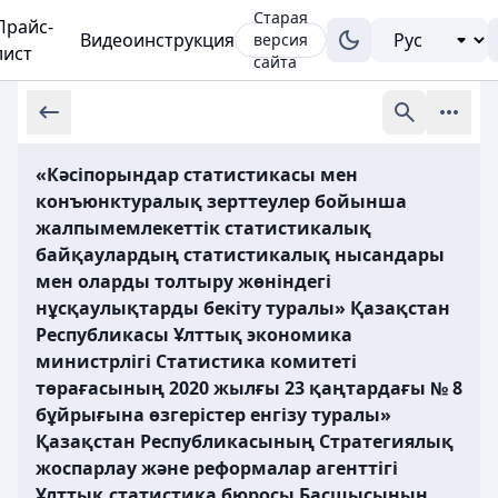
Старая
Прайс-
Видеоинструкция
версия
лист
сайта
«Кәсіпорындар статистикасы мен
конъюнктуралық зерттеулер бойынша
жалпымемлекеттік статистикалық
байқаулардың статистикалық нысандары
мен оларды толтыру жөніндегі
нұсқаулықтарды бекіту туралы» Қазақстан
Республикасы Ұлттық экономика
министрлігі Статистика комитеті
төрағасының 2020 жылғы 23 қаңтардағы № 8
бұйрығына өзгерістер енгізу туралы»
Қазақстан Республикасының Стратегиялық
жоспарлау және реформалар агенттігі
Ұлттық статистика бюросы Басшысының