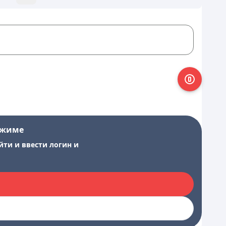
ежиме
йти и ввести логин и