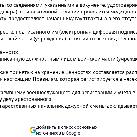
еты со сведениями, указанными в документе, удостовер
льдшера) органа военной полиции проводится медицинск
хту, предоставляет начальнику гауптвахты, а в его отс
ресте, подписанного им (электронная цифровая подпись
оинской части (учреждения) о снятии со всех видов дов
анного;
подписанную должностным лицом воинской части (учрежд
также принятых на хранение ценностях, составляется рас
 к настоящим Правилам, которая регистрируется в несе
тавившему военнослужащего для регистрации и учета в в
у делу арестованного.
ты арестованных начальник дежурной смены докладывает
Добавить в список основных
источников в Google