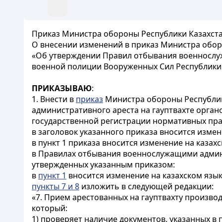
Приказ Министра обороны Республики Казахстан
О внесении изменений в приказ Министра оборо
«Об утверждении Правил отбывания военнослу
военной полиции Вооруженных Сил Республики
ПРИКАЗЫВАЮ
:
1. Внести в
приказ
Министра обороны Республик
административного ареста на гауптвахте орган
государственной регистрации нормативных пра
в заголовок указанного приказа вносится измене
в пункт 1 приказа вносится изменение на казахс
в Правилах отбывания военнослужащими админи
утвержденных указанным приказом:
в
пункт 1
вносится изменение на казахском языке
пункты 7 и 8
изложить в следующей редакции:
«7. Прием арестованных на гауптвахту произво
который:
1) проверяет наличие документов, указанных в 