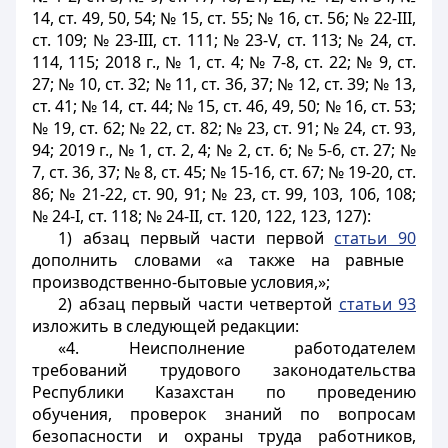
14, ст. 49, 50, 54; № 15, ст. 55; № 16, ст. 56; № 22-III,
ст. 109; № 23-III, ст. 111; № 23-V, ст. 113; № 24, ст.
114, 115; 2018 г., № 1, ст. 4; № 7-8, ст. 22; № 9, ст.
27; № 10, ст. 32; № 11, ст. 36, 37; № 12, ст. 39; № 13,
ст. 41; № 14, ст. 44; № 15, ст. 46, 49, 50; № 16, ст. 53;
№ 19, ст. 62; № 22, ст. 82; № 23, ст. 91; № 24, ст. 93,
94; 2019 г., № 1, ст. 2, 4; № 2, ст. 6; № 5-6, cт. 27; №
7, cт. 36, 37; № 8, ст. 45; № 15-16, ст. 67; № 19-20, ст.
86; № 21-22, ст. 90, 91; № 23, ст. 99, 103, 106, 108;
№ 24-І, ст. 118; № 24-ІІ, ст. 120, 122, 123, 127):
1) абзац первый части первой
статьи 90
дополнить словами «а также на равные
производственно-бытовые условия,»;
2) абзац первый части четвертой
статьи 93
изложить в следующей редакции:
«4. Неисполнение работодателем
требований трудового законодательства
Республики Казахстан по проведению
обучения, проверок знаний по вопросам
безопасности и охраны труда работников,