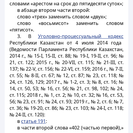
словами «арестом на срок до пятидесяти суток»;
в абзаце втором части второй:
слово «трех» заменить словом «двух»;
слово «восьмисот» заменить словом
«пятисот».
3. В
Уголовно-процессуальный кодекс
Республики Казахстан от 4 июля 2014 года
(Ведомости Парламента Республики Казахстан,
2014 г., № 15-I, 15-II, ст. 88; № 19-I, 19-II, ст. 96; №
21, ст. 122; 2015 г., № 20-VII, ст. 115; № 21-III, ст.
137; № 22-V, ст. 156; № 22-VI, ст. 159; 2016 г., № 7-II,
ст. 55; № 8-II, ст. 67; № 12, ст. 87; № 23, ст. 118; №
24, ст. 126, 129; 2017 г., № 1-2, ст. 3; № 8, ст. 16; №
14, ст. 50, 53; № 16, ст. 56; № 21, ст. 98, 102; № 24,
ст. 115; 2018 г., № 1, ст. 2; № 10, ст. 32; № 16, ст. 53,
56; № 23, ст. 91; № 24, ст. 93; 2019 г., № 2, ст. 6; № 7,
ст. 36; № 19-20, ст. 86; № 23, ст. 103; № 24-І, ст. 118;
№ 24-ІІ, ст. 120):
в
статье 191
:
в части второй слова «402 (частью первой),»