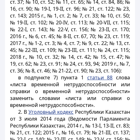
ст. 37; № 10, ст. 52; № 11, ст. 65; № 14, ст. 84, 86; №
16, ст. 90; № 19-І, 19-II, ст. 96; № 21, ст. 122; № 23,
ст. 143; 2015 г., № 1, ст. 2; № 7, ст. 33; № 10, ст. 50;
№ 19-II, ст. 102; № 20-IV, ст. 113; № 20-VII, ст. 115;
№ 22-І, ст. 143; № 22-V, ст. 156; № 23-II, ст. 170;
2016 г., № 6, ст. 45; № 8-II, ст. 67, 70; № 23, ст. 119;
2017 г., № 1-2, ст. 3; № 4, ст. 7; № 9, ст. 22; № 13, ст.
45; № 22-III, ст. 109; № 23-III, ст. 111; № 24, ст. 115;
2018 г., № 10, ст. 32; № 14, ст. 42; № 15, ст. 47; №
19, ст. 62; № 23, ст. 91; № 24, ст. 93, 94; 2019 г., № 7,
ст. 36; № 8, ст. 46; № 21-22, ст. 90; № 23, ст. 106):
в подпункте 7) пункта 1
статьи 88
слова
«листа временной нетрудоспособности или
справки о временной нетрудоспособности»
заменить словами «листа или справки о
временной нетрудоспособности».
2. В
Уголовный кодекс
Республики Казахстан
от 3 июля 2014 года (Ведомости Парламента
Республики Казахстан, 2014 г., № 13-I, 13-II, ст. 83;
№ 21, ст. 122; 2015 г., № 16, ст. 79; № 21-III, ст. 137;
№ 22-I, ст. 140; № 22-III, ст. 149; № 22-V, ст. 156; №