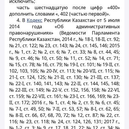
исключить;
часть шестнадцатую после цифр «400»
дополнить словами «, 402 (частью первой)».
4. В
Кодекс
Республики Казахстан от 5 июля
2014 года «Об административных
правонарушениях» (Ведомости Парламента
Республики Казахстан, 2014 г., № 18-I, 18-II, ст. 92;
№ 21, ст. 122; № 23, ст. 143; № 24, ст. 145, 146; 2015
г., № 1, ст. 2; № 2, ст. 6; № 7, ст. 33; № 8, ст. 44, 45;
№ 9, ст. 46; № 10, ст. 50; № 11, ст. 52; № 14, ст. 71;
№ 15, ст. 78; № 16, ст. 79; № 19-I, ст. 101; № 19-II, ст.
102, 103, 105; № 20-IV, ст. 113; № 20-VII, ст. 115; №
21-I, ст. 124, 125; № 21-II, ст. 130; № 21-III, ст. 137;
№ 22-I, ст. 140, 141, 143; № 22-II, ст. 144, 145, 148;
№ 22-III, ст. 149; № 22-V, ст. 152, 156, 158; № 22-VI,
ст. 159; № 22-VII, ст. 161; № 23-I, ст. 166, 169; № 23-
II, ст. 172; 2016 г., № 1, ст. 4; № 2, ст. 9; № 6, ст. 45;
№ 7-I, ст. 49, 50; № 7-II, ст. 53, 57; № 8-I, ст. 62, 65;
№ 8-II, ст. 66, 67, 68, 70, 72; № 12, ст. 87; № 22, cт.
116; № 23, ст. 118; № 24, ст. 124, 126, 131; 2017 г.,
№ 1-2, ст. 3; № 9, ст. 17, 18, 21, 22; № 12, ст. 34; №