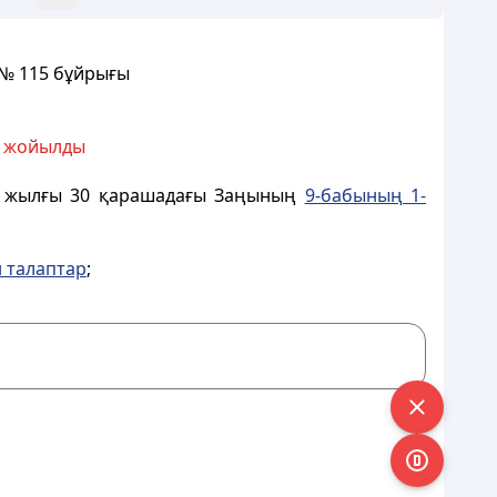
 № 115 бұйрығы
і жойылды
00 жылғы 30 қарашадағы Заңының
9-бабының 1-
 талаптар
;