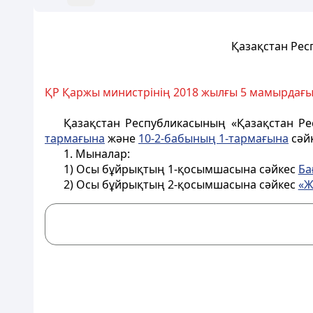
Қазақстан Рес
ҚР Қаржы министрінің 2018 жылғы 5 мамырдағ
Қазақстан Республикасының «Қазақстан Р
тармағына
және
10-2-бабының 1-тармағына
сәй
1. Мыналар:
1) Осы бұйрықтың 1-қосымшасына сәйкес
Ба
2) Осы бұйрықтың 2-қосымшасына сәйкес
«Ж