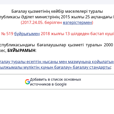
Бағалау қызметінің кейбір мәселелері туралы
публикасы Әділет министрінің 2015 жылғы 25 ақпандағы
(2017.24.05. берілген
өзгерістермен
)
ы № 519
бұйрығымен
2018 жылғы 13 шілдеден бастап күш
еспубликасындағы бағалаушылар қызметі туралы» 20
кес,
БҰЙЫРАМЫН
:
ғалау туралы есептің нысаны мен мазмұнына қойылатын
ылжымалы мүліктің құнын бағалау» бағалау стандарты
;
Добавить в список основных
источников в Google