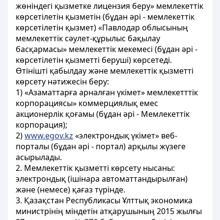
жөніндегі қызметке лицензия беру» мемлекеттік
көрсетілетін қызметін (бұдан әрі - мемлекеттік
көрсетілетін қызмет) «Павлодар облысының
мемлекеттік сәулет-құрылыс бақылау
басқармасы» мемлекеттік мекемесі (бұдан әрі -
көрсетілетін қызметті беруші) көрсетеді.
Өтінішті қабылдау және мемлекеттік қызметті
көрсету нәтижесін беру:
1) «Азаматтарға арналған үкімет» мемлекетттік
корпорациясы» коммерциялық емес
акционерлік қоғамы (бұдан әрі - Мемлекеттік
корпорация);
2)
www.egov.kz
«электрондық үкімет» веб-
порталы (бұдан әрі - портал) арқылы жүзеге
асырылады.
2. Мемлекеттік қызметті көрсету нысаны:
электрондық (ішінара автоматтандырылған)
және (немесе) қағаз түрінде.
3. Қазақстан Республикасы Ұлттық экономика
министрінің міндетін атқарушының 2015 жылғы