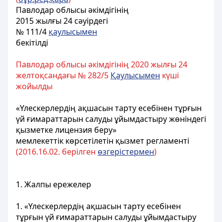
Павлодар облысы әкімдігінің
2015 жылғы 24 сәуірдегі
№ 111/4
қаулысымен
бекітілді
Павлодар облысы әкімдігінің 2020 жылғы 24
желтоқсандағы № 282/5
Қаулысымен
күші
жойылды
«Үлескерлердің ақшасын тарту есебінен тұрғын
үй ғимараттарын салуды ұйымдастыру жөніндегі
қызметке лицензия беру»
мемлекеттік көрсетілетін қызмет регламенті
(2016.16.02. берілген
өзгерістермен
)
1. Жалпы ережелер
1. «Үлескерлердің ақшасын тарту есебінен
тұрғын үй ғимараттарын салуды ұйымдастыру