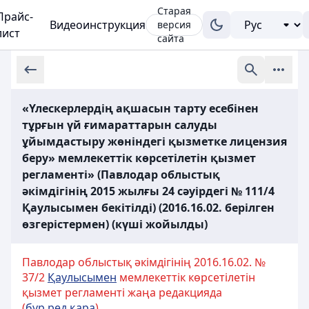
Старая
Прайс-
Видеоинструкция
версия
лист
сайта
«Үлескерлердің ақшасын тарту есебінен
тұрғын үй ғимараттарын салуды
ұйымдастыру жөніндегі қызметке лицензия
беру» мемлекеттік көрсетілетін қызмет
регламенті» (Павлодар облыстық
әкімдігінің 2015 жылғы 24 сәуірдегі № 111/4
Қаулысымен бекітілді) (2016.16.02. берілген
өзгерістермен) (күші жойылды)
Павлодар облыстық әкімдігінің 2016.16.02. №
37/2
Қаулысымен
мемлекеттік көрсетілетін
қызмет регламенті жаңа редакцияда
(
бұр.ред.қара
)