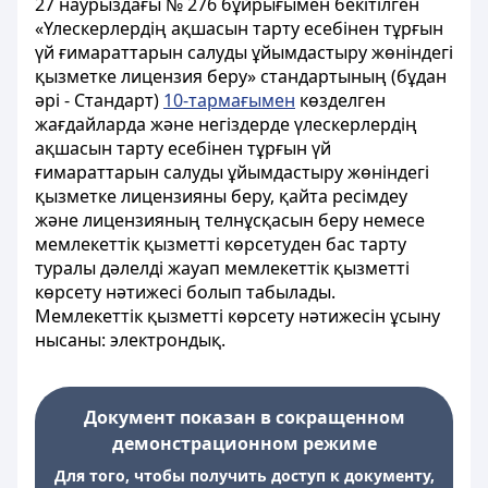
27 наурыздағы № 276 бұйрығымен бекітілген
«Үлескерлердің ақшасын тарту есебінен тұрғын
үй ғимараттарын салуды ұйымдастыру жөніндегі
қызметке лицензия беру» стандартының (бұдан
әрі - Стандарт)
10-тармағымен
көзделген
жағдайларда және негіздерде үлескерлердің
ақшасын тарту есебінен тұрғын үй
ғимараттарын салуды ұйымдастыру жөніндегі
қызметке лицензияны беру, қайта ресімдеу
және лицензияның телнұсқасын беру немесе
мемлекеттік қызметті көрсетуден бас тарту
туралы дәлелді жауап мемлекеттік қызметті
көрсету нәтижесі болып табылады.
Мемлекеттік қызметті көрсету нәтижесін ұсыну
нысаны: электрондық.
Документ показан в сокращенном
демонстрационном режиме
Для того, чтобы получить доступ к документу,