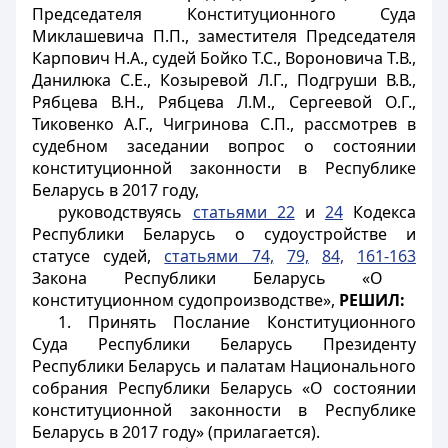
Председателя Конституционного Суда
Миклашевича П.П., заместителя Председателя
Карпович Н.А., судей Бойко Т.С., Вороновича Т.В.,
Данилюка С.Е., Козыревой Л.Г., Подгруши В.В.,
Рябцева В.Н., Рябцева Л.М., Сергеевой О.Г.,
Тиковенко А.Г., Чигринова С.П., рассмотрев в
судебном заседании вопрос о состоянии
конституционной законности в Республике
Беларусь в 2017 году,
руководствуясь
статьями 22
и
24
Кодекса
Республики Беларусь о судоустройстве и
статусе судей,
статьями 74,
79,
84,
161-163
Закона Республики Беларусь «О
конституционном судопроизводстве»,
РЕШИЛ:
1. Принять Послание Конституционного
Суда Республики Беларусь Президенту
Республики Беларусь и палатам Национального
собрания Республики Беларусь «О состоянии
конституционной законности в Республике
Беларусь в 2017 году» (прилагается).