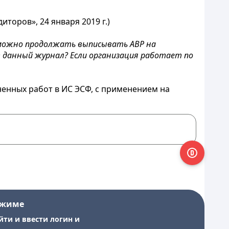
торов», 24 января 2019 г.)
и можно продолжать выписывать АВР на
в данный журнал? Если организация работает по
енных работ в ИС ЭСФ, с применением на
ежиме
йти и ввести логин и