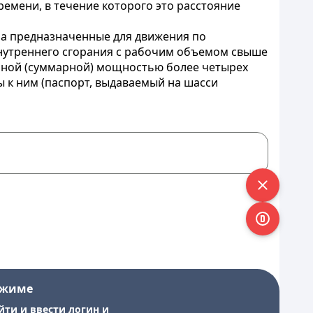
емени, в течение которого это расстояние
 на предназначенные для движения по
нутреннего сгорания с рабочим объемом свыше
льной (суммарной) мощностью более четырех
ы к ним (паспорт, выдаваемый на шасси
ежиме
йти и ввести логин и