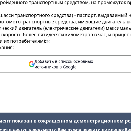
ройденного транспортным средством, на промежуток вр
т шасси транспортного средства) - паспорт, выдаваемый
втомототранспортные средства, имеющие двигатель в
рический двигатель (электрические двигатели) максима
 скорость более пятидесяти километров в час, и прицеп
и их потребителям);»;
жания:
Добавить в список основных
источников в Google
мент показан в сокращенном демонстрационном р
учить доступ к документу, Вам нужно перейти по кнопке Во