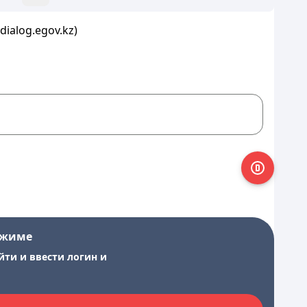
ialog.egov.kz)
ежиме
йти и ввести логин и