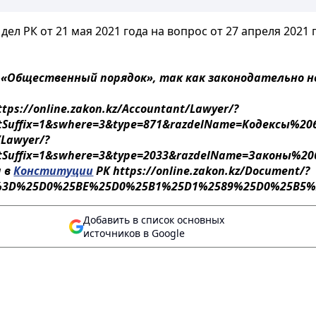
л РК от 21 мая 2021 года на вопрос от 27 апреля 2021 г
 «Общественный порядок», так как законодательно не
tps://online.zakon.kz/Accountant/Lawyer/?
uffix=1&swhere=3&type=871&razdelName=Кодексы%20б
/Lawyer/?
uffix=1&swhere=3&type=2033&razdelName=Законы%20б
а в
Конституции
РК https://online.zakon.kz/Document/?
text%3D%25D0%25BE%25D0%25B1%25D1%2589%25D0%25
Добавить в список основных
источников в Google