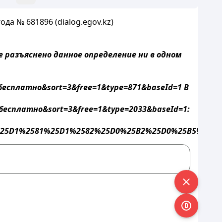
ода № 681896 (dialog.egov.kz)
 разъяснено данное определение ни в одном
есплатно&sort=3&free=1&type=871&baseId=1 В
есплатно&sort=3&free=1&type=2033&baseId=1
:
B5%25D1%2581%25D1%2582%25D0%25B2%25D0%25B5%25D