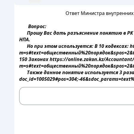
Ответ Министра внутренних де
Вопрос:
Прошу Вас дать разъяснение понятию в РК
НПА.
Но при этом используется: В 10 кодексах: ht
m=s#text=общественный%20порядок&spos=2&tS
150 Законах
https://online.zakon.kz/Accountant
m=s#text=общественный%20порядок&spos=2&tS
Также данное понятие используется 3 раз
doc_id=1005029#pos=304;-46&sdoc_params=