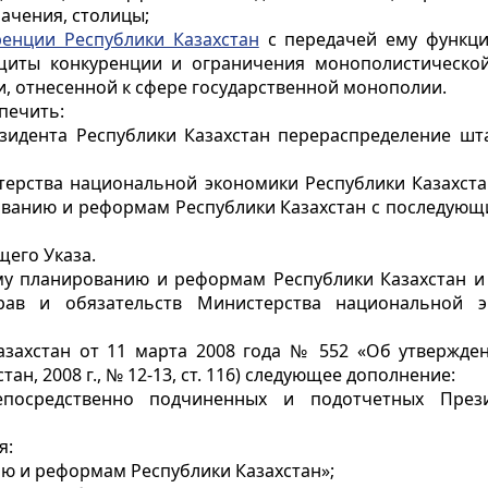
начения, столицы;
ренции Республики Казахстан
с передачей ему функц
щиты конкуренции и ограничения монополистическо
и, отнесенной к сфере государственной монополии.
печить:
зидента Республики Казахстан перераспределение шт
стерства национальной экономики Республики Казахст
рованию и реформам Республики Казахстан с последую
щего Указа.
ому планированию и реформам Республики Казахстан и
рав и обязательств Министерства национальной э
азахстан от 11 марта 2008 года № 552 «Об утвержд
ан, 2008 г., № 12-13, ст. 116) следующее дополнение:
посредственно подчиненных и подотчетных Прези
я:
ию и реформам Республики Казахстан»;