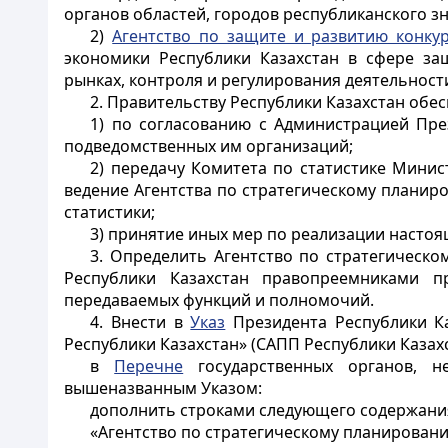
органов областей, городов республиканского з
2)
Агентство по защите и развитию конку
экономики Республики Казахстан в сфере за
рынках, контроля и регулирования деятельност
2. Правительству Республики Казахстан обес
1) по согласованию с Администрацией Пре
подведомственных им организаций;
2) передачу Комитета по статистике Мини
ведение Агентства по стратегическому плани
статистики;
3) принятие иных мер по реализации настоя
3. Определить Агентство по стратегическ
Республики Казахстан правопреемниками п
передаваемых функций и полномочий.
4. Внести в
Указ
Президента Республики К
Республики Казахстан» (САПП Республики Казахст
в
Перечне
государственных органов, не
вышеназванным Указом:
дополнить строками следующего содержани
«Агентство по стратегическому планирован