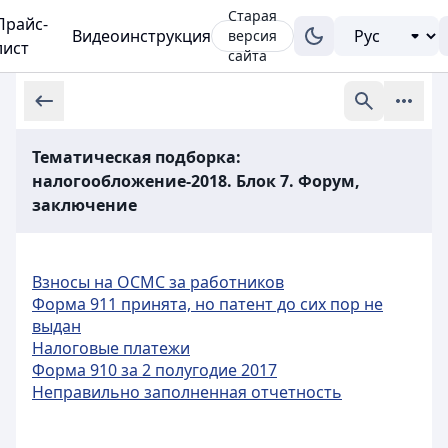
Старая
Прайс-
Видеоинструкция
версия
лист
сайта
Тематическая подборка:
налогообложение-2018. Блок 7. Форум,
заключение
Взносы на ОСМС за работников
Форма 911 принята, но патент до сих пор не
выдан
Налоговые платежи
Форма 910 за 2 полугодие 2017
Неправильно заполненная отчетность