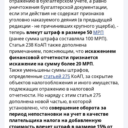
отражению в бухгалтерском учете, а равно
уничтожения бухгалтерской документации,
если эти действия не содержат признаков
уголовно наказуемого деяния (в предыдущей
редакции - не причинивших крупного ущерба), -
теперь
влекут штраф в размере 50
МРП
(ранее сумма штрафа составляла 100 МРП).
Статья 238 КоАП также дополнена
примечанием, поясняющим, что
искажением
финансовой отчетности признается
искажение на сумму более 20 МРП
.
Также уменьшены суммы штрафов,
определенные
статьей 275
КоАП, за сокрытие
объектов налогообложения и иного имущества,
подлежащих отражению в налоговой
отчетности. Но наряду с этим статья 275
дополнена новой частью, в которой
установлено, что
совершение оборота за
период непостановки на учет в качестве
плательщика налога на добавленную
стоимость влечет штраф в размере 15% от