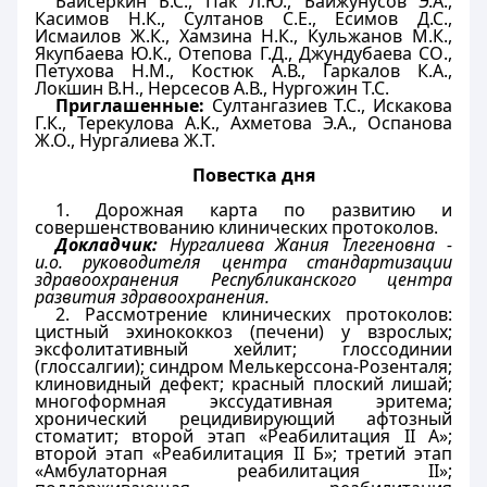
Байсеркин Б.С., Пак Л.Ю., Байжунусов Э.А.,
Касимов Н.К., Султанов С.Е., Есимов Д.С.,
Исмаилов Ж.К., Хамзина Н.К., Кульжанов М.К.,
Якупбаева Ю.К., Отепова Г.Д., Джундубаева
CO
.,
Петухова Н.М., Костюк А.В., Гаркалов К.А.,
Локшин В.Н., Нерсесов А.В., Нургожин Т.С.
Приглашенные:
Султангазиев Т.С., Искакова
Г.К., Терекулова А.К., Ахметова Э.А., Оспанова
Ж.О., Нургалиева Ж.Т.
Повестка дня
1. Дорожная карта по развитию и
совершенствованию клинических протоколов.
Докладчик:
Нургалиева Жания Тлегеновна -
и.о. руководителя центра стандартизации
здравоохранения Республиканского центра
развития здравоохранения.
2. Рассмотрение клинических протоколов:
цистный эхинококкоз (печени) у взрослых;
эксфолитативный хейлит; глоссодинии
(глоссалгии); синдром Мелькерссона-Розенталя;
клиновидный дефект; красный плоский лишай;
многоформная экссудативная эритема;
хронический рецидивирующий афтозный
стоматит; второй этап «Реабилитация
II
А»;
второй этап «Реабилитация
II
Б»; третий этап
«Амбулаторная реабилитация
II
»;