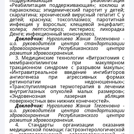
поддерживающая реабилитация
«Реабилитация поддерживающая»; коклюш и
паракоклюш; эпидемический паротит у детей;
скарлатина; хронический вирусный гепатит С у
детей; краснуха; токсоплазмоз; паротитная
инфекция у взрослых; клещевой энцефалит;
холера; лептоспироз; листериоз; лихорадка
Денге; инфекционный мононуклеоз.
Докладчик:
Нургалиева Жания Тлегеновна -
и.о. руководителя центра стандартизации
здравоохранения Республиканского центра
развития здравоохранения.
3. Медицинские технологии «Витрэктомия с
мембранопилингом при макулярном
тракционном синдроме с разрывом макулы»;
«Интравитреальное введение ингибиторов
ангиогенеза при агрессивных формах
ретинопатии недоношенных»;
«Транспупиллярная термотерапия в лечении
внутриглазных опухолей малых размеров»;
«Эндовенозная лазерная абляция
поверхностных вен нижних конечностей».
Докладчик:
Нургалиева Жания Тлегеновна -
и.о. руководителя центра стандартизации
здравоохранения Республиканского центра
развития здравоохранения.
4. Стандарты организации оказания
медицинской помощи: гастроэнтерологической