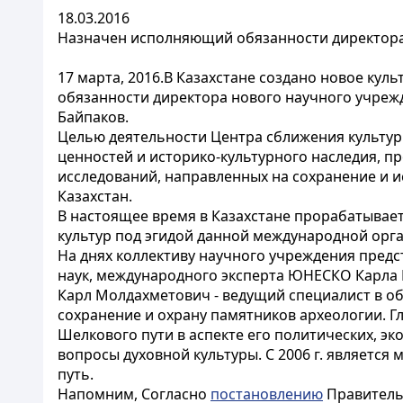
18.03.2016
Назначен исполняющий обязанности директора 
17 марта, 2016.В Казахстане создано новое ку
обязанности директора нового научного учре
Байпаков.
Целью деятельности Центра сближения культур 
ценностей и историко-культурного наследия, п
исследований, направленных на сохранение и и
Казахстан.
В настоящее время в Казахстане прорабатывае
культур под эгидой данной международной орг
На днях коллективу научного учреждения пред
наук, международного эксперта ЮНЕСКО Карла
Карл Молдахметович - ведущий специалист в об
сохранение и охрану памятников археологии. 
Шелкового пути в аспекте его политических, эк
вопросы духовной культуры. С 2006 г. являет
путь.
Напомним, Согласно
постановлению
Правительс