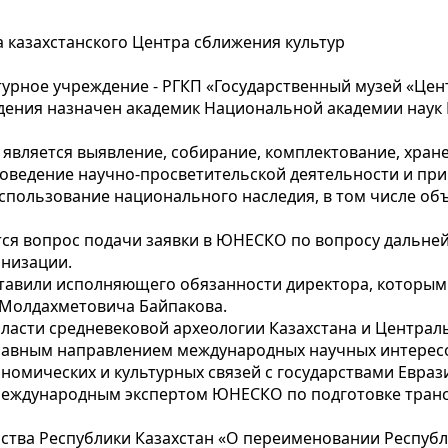
казахстанского Центра сближения культур
льтурное учреждение - РГКП «Государственный музей «Ц
ждения назначен академик Национальной академии наук
является выявление, собирание, комплектование, хран
роведение научно-просветительской деятельности и при
спользование национального наследия, в том числе об
тся вопрос подачи заявки в ЮНЕСКО по вопросу дальн
анизации.
ставили исполняющего обязанности директора, которы
 Молдахметовича Байпакова.
ласти средневековой археологии Казахстана и Централь
Главным направлением международных научных интересо
ономических и культурных связей с государствами Евра
ся международным экспертом ЮНЕСКО по подготовке тр
тва Республики Казахстан «О переименовании Республ