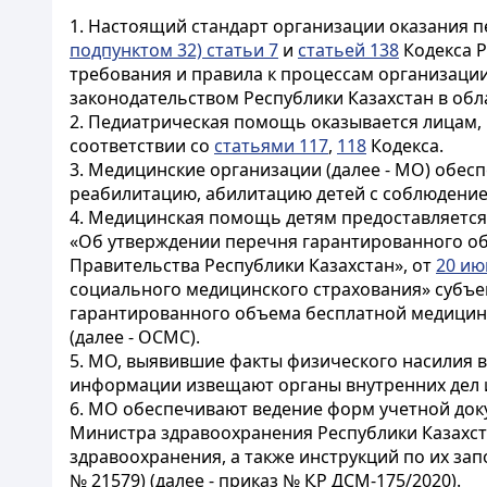
1. Настоящий стандарт организации оказания пе
подпунктом 32) статьи 7
и
статьей 138
Кодекса Р
требования и правила к процессам организаци
законодательством Республики Казахстан в обл
2. Педиатрическая помощь оказывается лицам, н
соответствии со
статьями 117
,
118
Кодекса.
3. Медицинские организации (далее - МО) обес
реабилитацию, абилитацию детей с соблюдение
4. Медицинская помощь детям предоставляется
«Об утверждении перечня гарантированного о
Правительства Республики Казахстан», от
20 ию
социального медицинского страхования» субъ
гарантированного объема бесплатной медицинс
(далее - ОСМС).
5. МО, выявившие факты физического насилия 
информации извещают органы внутренних дел и
6. МО обеспечивают ведение форм учетной док
Министра здравоохранения Республики Казахста
здравоохранения, а также инструкций по их за
№ 21579) (далее - приказ № ҚР ДСМ-175/2020).