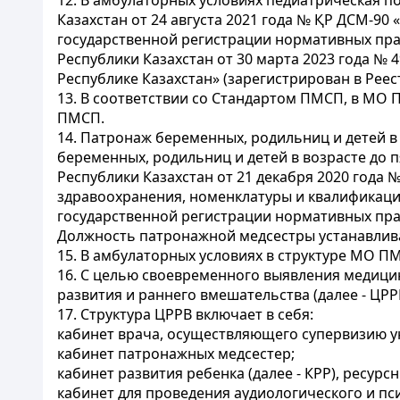
12. В амбулаторных условиях педиатрическая 
Казахстан от 24 августа 2021 года № ҚР ДСМ-9
государственной регистрации нормативных пра
Республики Казахстан от 30 марта 2023 года №
Республике Казахстан» (зарегистрирован в Рее
13. В соответствии со Стандартом ПМСП, в МО
ПМСП.
14. Патронаж беременных, родильниц и детей 
беременных, родильниц и детей в возрасте до п
Республики Казахстан от 21 декабря 2020 года
здравоохранения, номенклатуры и квалификаци
государственной регистрации нормативных право
Должность патронажной медсестры устанавливае
15. В амбулаторных условиях в структуре МО П
16. С целью своевременного выявления медици
развития и раннего вмешательства (далее - ЦРР
17. Структура ЦРРВ включает в себя:
кабинет врача, осуществляющего супервизию у
кабинет патронажных медсестер;
кабинет развития ребенка (далее - КРР), ресурс
кабинет для проведения аудиологического и п