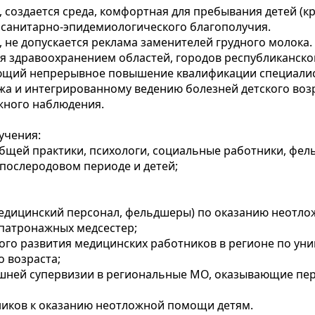
создается среда, комфортная для пребывания детей (кр
и санитарно-эпидемиологического благополучия.
не допускается реклама заменителей грудного молока.
я здравоохранением областей, городов республиканско
ляющий непрерывное повышение квалификации специали
а и интегрированному ведению болезней детского возр
жного наблюдения.
учения:
общей практики, психологи, социальные работники, ф
послеродовом периоде и детей;
медицинский персонал, фельдшеры) по оказанию неотл
патронажных медсестер;
го развития медицинских работников в регионе по ун
 возраста;
ешней супервизии в региональные МО, оказывающие п
ников к оказанию неотложной помощи детям.