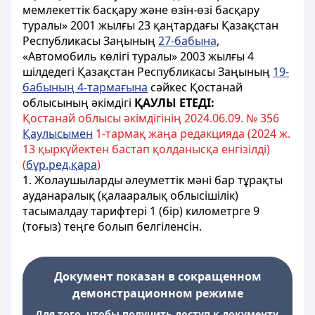
мемлекеттік басқару және өзін-өзі басқару
туралы» 2001 жылғы 23 қаңтардағы Қазақстан
Республикасы Заңының
27-бабына
,
«Автомобиль көлігі туралы» 2003 жылғы 4
шілдедегі Қазақстан Республикасы Заңының
19-
бабының 4-тармағына
сәйкес Қостанай
облысының әкімдігі
ҚАУЛЫ ЕТЕДІ:
Қостанай облысы әкімдігінің 2024.06.09. № 356
Қаулысымен
1-тармақ жаңа редакцияда (2024 ж.
13 қыркүйектен бастап қолданысқа енгізілді)
(
бұр.ред.қара
)
1. Жолаушыларды әлеуметтік мәні бар тұрақты
ауданаралық (қалааралық облысішілік)
тасымалдау тарифтері 1 (бір) километрге 9
(тоғыз) теңге болып белгіленсін.
Документ показан в сокращенном
демонстрационном режиме
Для того, чтобы получить доступ к документу,