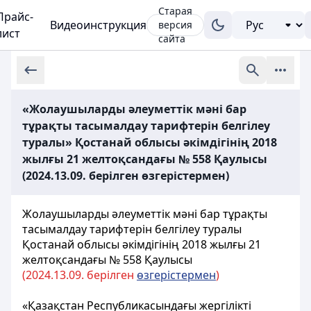
Старая
Прайс-
Видеоинструкция
версия
лист
сайта
«Жолаушыларды әлеуметтік мәні бар
тұрақты тасымалдау тарифтерін белгілеу
туралы» Қостанай облысы әкімдігінің 2018
жылғы 21 желтоқсандағы № 558 Қаулысы
(2024.13.09. берілген өзгерістермен)
Жолаушыларды әлеуметтік мәні бар тұрақты
тасымалдау тарифтерін белгілеу туралы
Қостанай облысы әкімдігінің 2018 жылғы 21
желтоқсандағы № 558 Қаулысы
(2024.
13.0
9. берілген
өзгерістермен
)
«Қазақстан Республикасындағы жергілікті