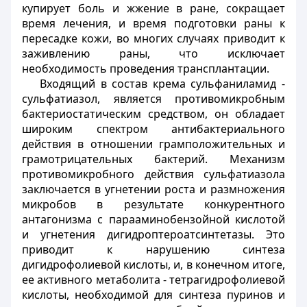
купирует боль и жжение в ране, сокращает
время лечения, и время подготовки раны к
пересадке кожи, во многих случаях приводит к
заживлению раны, что исключает
необходимость проведения трансплантации.
Входящий в состав крема сульфаниламид -
сульфатиазол, является противомикробным
бактериостатическим средством, он обладает
широким спектром антибактериального
действия в отношении грамположительных и
грамотрицательных бактерий. Механизм
противомикробного действия сульфатиазола
заключается в угнетении роста и размножения
микробов в результате конкурентного
антагонизма с парааминобензойной кислотой
и угнетения дигидроптероатсинтетазы. Это
приводит к нарушению синтеза
дигидрофолиевой кислоты, и, в конечном итоге,
ее активного метаболита - тетрагидрофолиевой
кислоты, необходимой для синтеза пуринов и