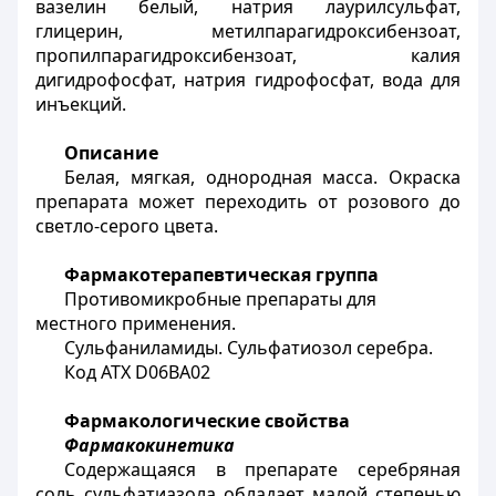
вазелин белый, натрия лаурилсульфат,
глицерин, метилпарагидроксибензоат,
пропилпарагидроксибензоат, калия
дигидрофосфат, натрия гидрофосфат, вода для
инъекций.
Описание
Белая, мягкая, однородная масса. Окраска
препарата может переходить от розового до
светло-серого цвета.
Фармакотерапевтическая группа
Противомикробные препараты для
местного применения.
Сульфаниламиды. Сульфатиозол серебра.
Код АТ
X
D06ВА02
Фармакологические свойства
Фармакокинетика
Содержащаяся в препарате серебряная
соль сульфатиазола обладает малой степенью