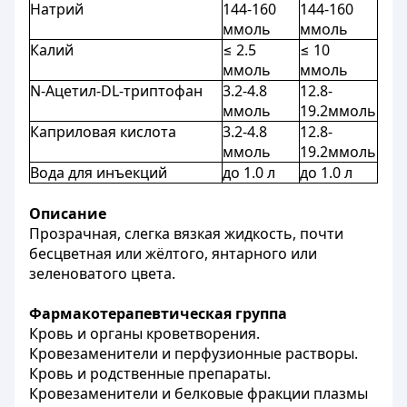
Натрий
144-160
144-160
ммоль
ммоль
Калий
≤ 2.5
≤ 10
ммоль
ммоль
N-Ацетил-DL-триптофан
3.2-4.8
12.8-
ммоль
19.2ммоль
Каприловая кислота
3.2-4.8
12.8-
ммоль
19.2ммоль
Вода для инъекций
до 1.0 л
до 1.0 л
Описание
Прозрачная, слегка вязкая жидкость, почти
бесцветная или жёлтого, янтарного или
зеленоватого цвета.
Ф
армакотерапевтическая группа
Кровь и органы кроветворения.
Кровезаменители и перфузионные растворы.
Кровь и родственные препараты.
Кровезаменители и белковые фракции плазмы