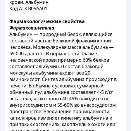
крови. Альбумин
Код АТХ
B05AA01
Фармакологические
свойства
Фармакокинетика
Альбумин — природный белок, являющийся
составной частью белковой фракции крови
человека. Молекулярная масса альбумина —
69.000 дальтон. В нормальной плазме
человеческой крови примерно 60% белков
составляет альбумин. В состав белковой
молекулы альбумина входят все 20
аминокислот. Синтез альбумина происходит в
печени. В обычных условиях суммарный
обменный пул альбумина составляет 4-5 г/кг
веса тела, из которого 40-45% находится во
внутрисосудистом и 55-60% во внесосудистом
пространстве. Увеличение проницаемости
капилляров изменяет кинетику альбумина и
при таких состояниях, как тяжелые ожоги или
септический шок, это распределение