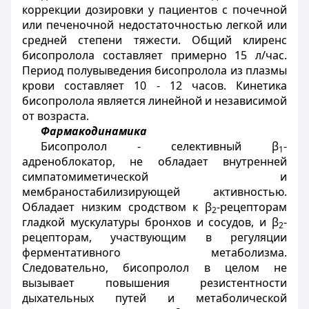
коррекции дозировки у пациентов с почечной
или печеночной недостаточностью легкой или
средней степени тяжести. Общий клиренс
бисопролола составляет примерно 15 л/час.
Период полувыведения бисопролола из плазмы
крови составляет 10 - 12 часов. Кинетика
бисопролола является линейной и независимой
от возраста.
Фармакoдинамика
Бисопролол - селективный β
-
1
адреноблокатор, не обладает внутренней
симпатомиметической и
мембраностабилизирующей активностью.
Обладает низким сродством к β
-рецепторам
2
гладкой мускулатуры бронхов и сосудов, и β
-
2
рецепторам, участвующим в регуляции
ферментативного метаболизма.
Следовательно, бисопролол в целом не
вызывает повышения резистентности
дыхательных путей и метаболической