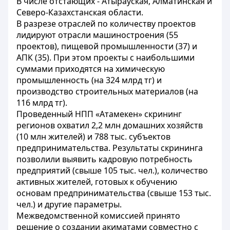
В числе отстающих - Атырауская, Алматинская и
Северо-Казахстанская области.
В разрезе отраслей по количеству проектов
лидируют отрасли машиностроения (55
проектов), пищевой промышленности (37) и
АПК (35). При этом проекты с наибольшими
суммами приходятся на химическую
промышленность (на 324 млрд тг) и
производство строительных материалов (на
116 млрд тг).
Проведенный НПП «Атамекен» скрининг
регионов охватил 2,2 млн домашних хозяйств
(10 млн жителей) и 788 тыс. субъектов
предпринимательства. Результаты скрининга
позволили выявить кадровую потребность
предприятий (свыше 105 тыс. чел.), количество
активных жителей, готовых к обучению
основам предпринимательства (свыше 153 тыс.
чел.) и другие параметры.
Межведомственной комиссией принято
решение о создании акиматами совместно с