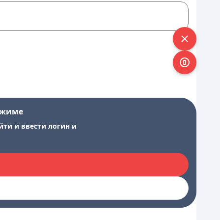
ежиме
йти и ввести логин и