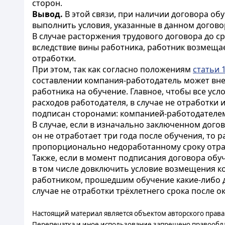
сторон.
Вывод.
В этой связи, при наличии договора об
выполнить условия, указанные в данном догово
В случае расторжения трудового договора до с
вследствие вины работника, работник возмеща
отработки.
При этом, так как согласно положениям
статьи 
составлении компания-работодатель может внес
работника на обучение. Главное, чтобы все ус
расходов работодателя, в случае не отработки 
подписан сторонами: компанией-работодателе
В случае, если в изначально заключенном дог
он не отработает три года после обучения, то
пропорционально недоработанному сроку отр
Также, если в момент подписания договора обу
в том числе довключить условие возмещения ко
работником, прошедшим обучение какие-либо д
случае не отработки трёхлетнего срока после о
Настоящий материал является объектом авторского права
Перепечатка и иное использование запрещено правообл