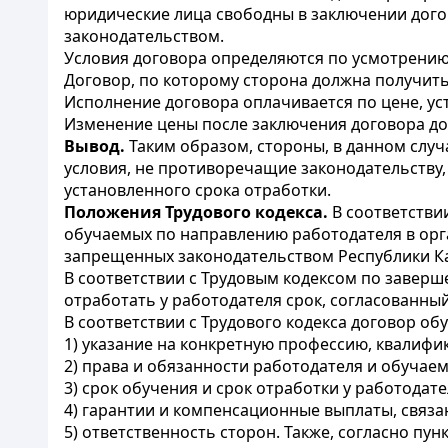
юридические лица свободны в заключении догов
законодательством.
Условия договора определяются по усмотрению
Договор, по которому сторона должна получить
Исполнение договора оплачивается по цене, у
Изменение цены после заключения договора доп
Вывод.
Таким образом, стороны, в данном случ
условия, не противоречащие законодательству
установленного срока отработки.
Положения Трудового кодекса.
В соответстви
обучаемых по направлению работодателя в орга
запрещенных законодательством Республики Каз
В соответствии с Трудовым кодексом по завер
отработать у работодателя срок, согласованны
В соответствии с Трудового кодекса договор об
1) указание на конкретную профессию, квалиф
2) права и обязанности работодателя и обучаем
3) срок обучения и срок отработки у работодат
4) гарантии и компенсационные выплаты, связа
5) ответственность сторон. Также, согласно п