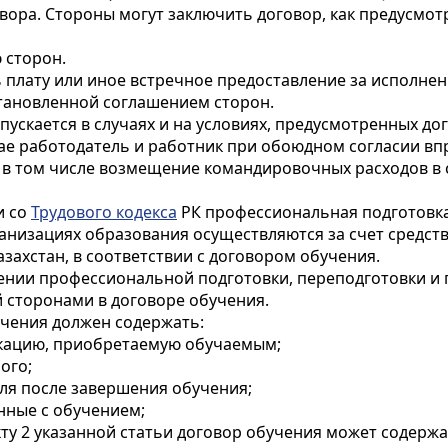
ора. Стороны могут заключить договор, как предусмот
 сторон.
 плату или иное встречное предоставление за исполнен
становленной соглашением сторон.
ускается в случаях и на условиях, предусмотренных до
ае работодатель и работник при обоюдном согласии вп
, в том числе возмещение командировочных расходов в 
и со
Трудового кодекса
РК профессиональная подготовка
низациях образования осуществляются за счет средств 
ахстан, в соответствии с договором обучения.
шении профессиональной подготовки, переподготовки 
й сторонами в договоре обучения.
учения должен содержать:
икацию, приобретаемую обучаемым;
ого;
еля после завершения обучения;
нные с обучением;
ункту 2 указанной статьи договор обучения может содер