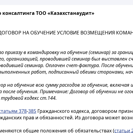
о консалтинга ТОО «Казахстанаудит»
 ДОГОВОР НА ОБУЧЕНИЕ УСЛОВИЕ ВОЗМЕЩЕНИЯ КОМАН
приказу в командировку на обучение (семинар) за границу
го, организацией, проводившей семинар был выставлен с
оводившей семинар. Оплачен счет-фактура. После обучен
выполненных работ, подписанный обеими сторонами, на
р на обучение всю сумму расходов за обучение, включая 
после обучения. Примечание: Договор об обучении не ого
 трудовой кодекс ст.144.
статьям 378
-
385
Гражданского кодекса, договором призн
жданских прав и обязанностей. Из договора может возн
именяются общие положения об обязательствах (
статьи 