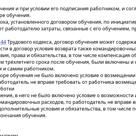
учения и при условии его подписания работником, и сог
ре обучения.
рока, установленного договором обучения, по инициати
ет работодателю затраты, связанные с его обучением,
144
Трудового кодекса, договор обучения может содержат
ти в договор условия возврата также командировочных
ловия, права и обязательства, в том числе компенсаци
им трёхлетнего срока после обучения, были включены и 
м и самим работником.
оворе обучения не было включено условие о возмещени
 работодатель не вправе требовать от работника возм
аботки
чения, в него не было включено условие о возможност
мандировочных расходов, то работодатель не вправе в
ополнительные условия и обязательства, в том числе
кончания обучения.
.
адателем.