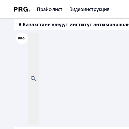
Прайс-лист
Видеоинструкция
В Казахстане введут институт антимонопольн