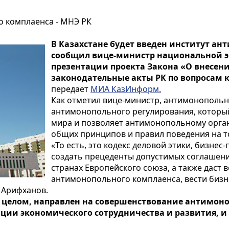
о комплаенса - МНЭ РК
В Казахстане будет введен институт ан
сообщил вице-министр национальной э
презентации проекта Закона «О внесен
законодательные акты РК по вопросам 
передает
МИА КазИнформ.
Как отметил вице-министр, антимонополь
антимонопольного регулирования, который
мира и позволяет антимонопольному орга
общих принципов и правил поведения на т
«То есть, это кодекс деловой этики, бизнес
создать прецеденты допустимых соглашен
странах Европейского союза, а также даст
антимонопольного комплаенса, вести бизн
. Арифханов.
в целом, направлен на совершенствование антимон
ации экономического сотрудничества и развития, и