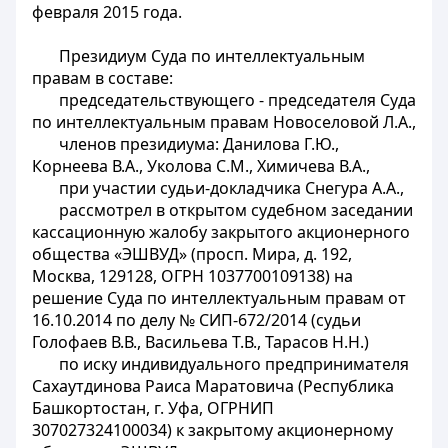
февраля 2015 года.
Президиум Суда по интеллектуальным
правам в составе:
председательствующего - председателя Суда
по интеллектуальным правам Новоселовой Л.А.,
членов президиума: Данилова Г.Ю.,
Корнеева В.А., Уколова С.М., Химичева В.А.,
при участии судьи-докладчика Снегура А.А.,
рассмотрел в открытом судебном заседании
кассационную жалобу закрытого акционерного
общества «ЭШВУД» (просп. Мира, д. 192,
Москва, 129128, ОГРН 1037700109138) на
решение
Суда по интеллектуальным правам от
16.10.2014 по делу № СИП-672/2014 (судьи
Голофаев В.В., Васильева Т.В., Тарасов Н.Н.)
по иску индивидуального предпринимателя
Сахаутдинова Раиса Маратовича (Республика
Башкортостан, г. Уфа, ОГРНИП
307027324100034) к закрытому акционерному